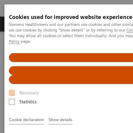
Cookies used for improved website experience
Productos y servicios
Especialidades Clínicas
Siemens Healthineers and our partners use cookies and other simil
we use cookies by clicking "Show details" or by referring to our
Coo
You may allow all cookies or select them individually. And you ma
Policy
page.
Siemens Healthineers Latinoamérica
Sistemas de Terapia
Terapia de Radiación
Options and Upgrades for your linac
Options and Upgrades
OPTIVUE™ 1000ST
OPTIVUE™ 1000ST
Fast, accurate and automated position
Necessary
verification
Statistics
Cookie declaration
Show details