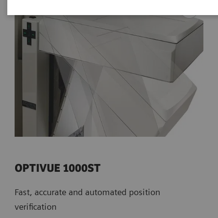
OPTIVUE 1000ST
Fast, accurate and automated position
verification