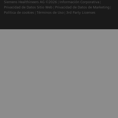
Siemens Healthineers AG ©2026
Información Corporativa
Privacidad de Datos Sitio Web
Privacidad de Datos de Marketing
Política de cookies
Términos de Uso
3rd Party Licenses