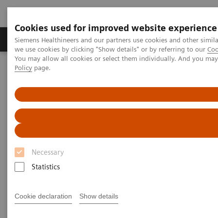
Cookies used for improved website experience
Productos y servicios
Especialidades Clínicas
Siemens Healthineers and our partners use cookies and other simil
we use cookies by clicking "Show details" or by referring to our
Coo
You may allow all cookies or select them individually. And you ma
Policy
page.
Siemens Healthineers Latinoamérica
Sistemas de Terapia
Terapia de Radiación
Options and Upgrades for your linac
Options and Upgrades
In-Line kView™
In-Line kView™
High quality and low dose patient positioning
Necessary
Statistics
Cookie declaration
Show details
Información general
General Requirements