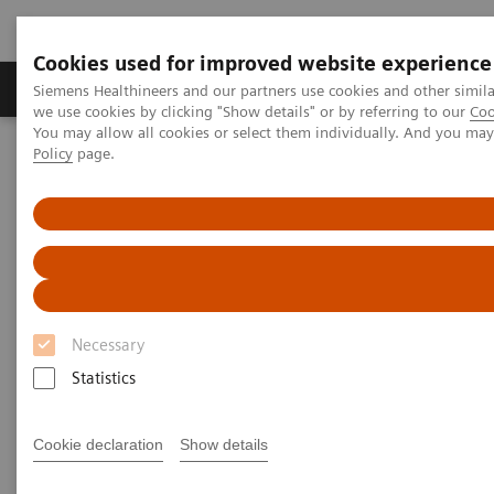
Cookies used for improved website experience
Productos y servicios
Especialidades Clínicas
Siemens Healthineers and our partners use cookies and other simil
we use cookies by clicking "Show details" or by referring to our
Coo
You may allow all cookies or select them individually. And you ma
Policy
page.
Siemens Healthineers Latinoamérica
Sistemas de Terapia
Terapia de Radiación
Contenido Clínico
Casos de Estudio
Casos de Estudio
Necessary
Statistics
Cookie declaration
Show details
Filter (1 item)