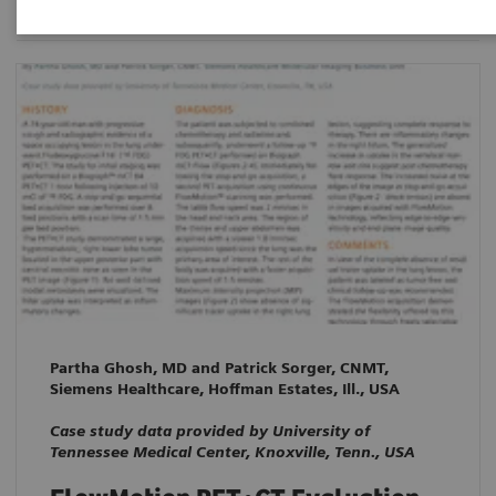
Partha Ghosh, MD and Patrick Sorger, CNMT,
Siemens Healthcare, Hoffman Estates, Ill., USA
Case study data provided by University of
Tennessee Medical Center, Knoxville, Tenn., USA