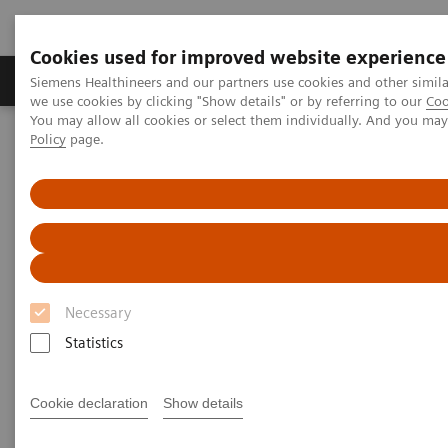
Cookies used for improved website experience
Productos y servicios
Especialidades Clínicas
Siemens Healthineers and our partners use cookies and other simil
we use cookies by clicking "Show details" or by referring to our
Coo
You may allow all cookies or select them individually. And you ma
Policy
page.
Siemens Healthineers Latinoamérica
Imagenología Médica
Imagenología Molecular
MI World Summit 2026
MI World Summit 2026 Moments
Image 90
Image 90
Necessary
Statistics
Cookie declaration
Show details