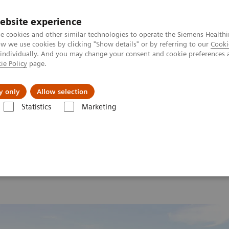
ebsite experience
e cookies and other similar technologies to operate the Siemens Healthi
 we use cookies by clicking "Show details" or by referring to our
Cooki
 individually. And you may change your consent and cookie preferences 
ie Policy
page.
Servicios post venta
Educación
Ac
y only
Allow selection
Statistics
Marketing
nología Molecular
MI World Summit 2026
MI World Summit 202