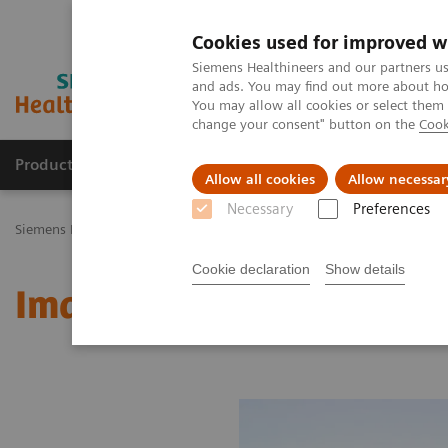
Cookies used for improved w
Siemens Healthineers and our partners us
and ads. You may find out more about how
You may allow all cookies or select them
change your consent" button on the
Cook
Productos y servicios
Especialidades Clínicas
Allow all cookies
Allow necessar
Necessary
Preferences
Siemens Healthineers Latinoamérica
Imagenología Médica
Image
Cookie declaration
Show details
Image 75