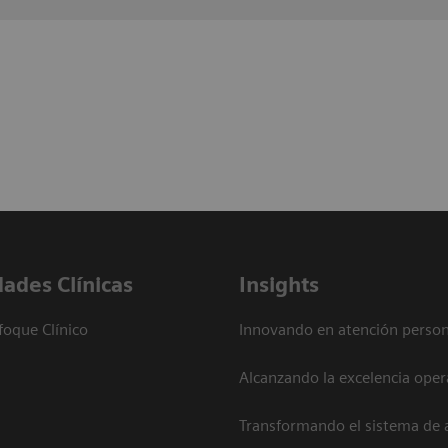
dades Clínicas
Insights
foque Clínico
Innovando en atención person
Alcanzando la excelencia oper
Transformando el sistema de 