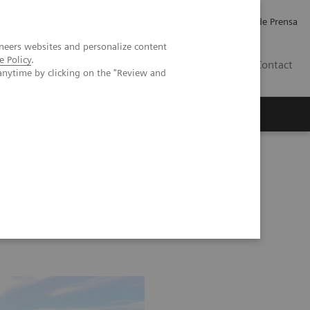
Empleo
Relaciones con Inversores
Comunicados de Prensa
neers websites and personalize content
e Policy
.
LATAM
Contact
anytime by clicking on the "Review and
erca de Nosotros
Executive Insights
6 Moments
Image 75