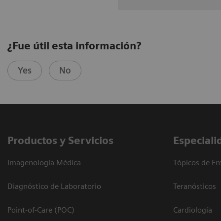
¿Fue útil esta información?
Yes
No
Productos y Servicios
Especiali
Imagenología Médica
Tópicos de En
Diagnóstico de Laboratorio
Teranósticos
Point-of-Care (POC)
Cardiología