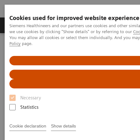
Cookies used for improved website experience
Productos y servicios
Especialidades Clínicas
Siemens Healthineers and our partners use cookies and other simil
we use cookies by clicking "Show details" or by referring to our
Coo
You may allow all cookies or select them individually. And you ma
Policy
page.
Siemens Healthineers Latinoamérica
Imagenología Médica
Imagenología Molecular
MI World Summit 2026
MI World Summit 2026 Moments
Image 62
Image 62
Necessary
Statistics
Cookie declaration
Show details