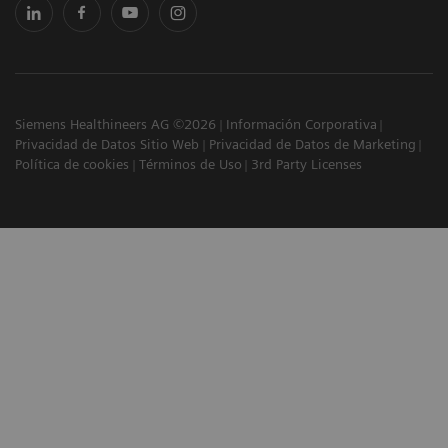
Siemens Healthineers AG ©2026
Información Corporativa
Privacidad de Datos Sitio Web
Privacidad de Datos de Marketing
Política de cookies
Términos de Uso
3rd Party Licenses