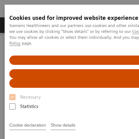
Cookies used for improved website experience
Productos y servicios
Especialidades Clínicas
Siemens Healthineers and our partners use cookies and other simil
we use cookies by clicking "Show details" or by referring to our
Coo
You may allow all cookies or select them individually. And you ma
Policy
page.
Siemens Healthineers Latinoamérica
Imagenología Médica
Imagenología Molecular
Rincón Clínico de Imagen Molecular
Scientific Presentations
Innovations in PET/CT artificial intelligence
Innovations in PET/CT artificial
intelligence
Necessary
Statistics
EANM 2020 - Expert Talk
Cookie declaration
Show details