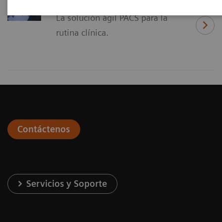
syngo
.plaza
La solución ágil PACS para la
rutina clínica.
Contáctenos
Servicios y Soporte