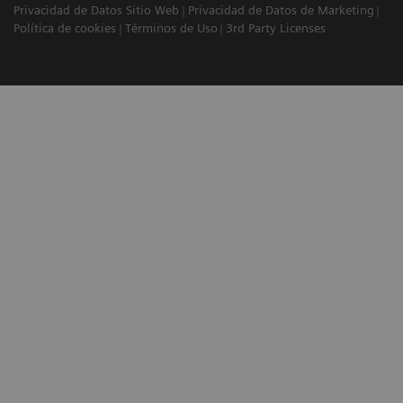
Privacidad de Datos Sitio Web
Privacidad de Datos de Marketing
Política de cookies
Términos de Uso
3rd Party Licenses