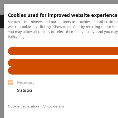
Cookies used for improved website experience
Productos y servicios
Especialidades Clínicas
Siemens Healthineers and our partners use cookies and other simil
we use cookies by clicking "Show details" or by referring to our
Coo
You may allow all cookies or select them individually. And you ma
Policy
page.
Siemens Healthineers Latinoamérica
IT para el cuidado de la salud
syngo
.plaza - Software de Lectura ágil y PACS
syngo
.plaza - Software de
Lectura ágil y PACS
Necessary
Statistics
Cookie declaration
Show details