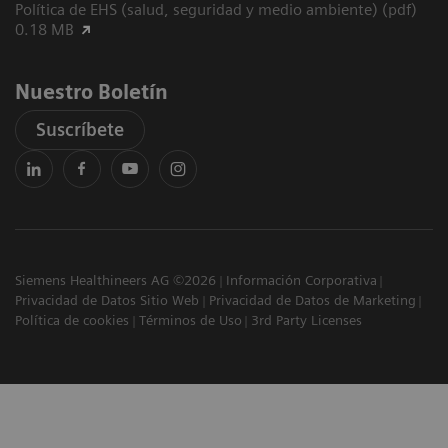
Política de EHS (salud, seguridad y medio ambiente) (pdf)
0.18 MB
Nuestro Boletín
Suscríbete
Siemens Healthineers AG ©2026
Información Corporativa
Privacidad de Datos Sitio Web
Privacidad de Datos de Marketing
Política de cookies
Términos de Uso
3rd Party Licenses