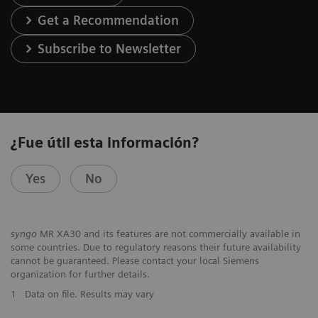
Get a Recommendation
Subscribe to Newsletter
¿Fue útil esta información?
Yes
No
syngo
MR XA30 and its features are not commercially available in
some countries. Due to regulatory reasons their future availability
cannot be guaranteed. Please contact your local Siemens
organization for further details.
1
Data on file. Results may vary