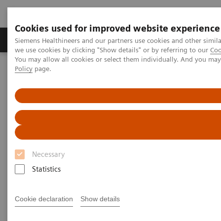
Cookies used for improved website experience
Productos y servicios
Especialidades Clínicas
Siemens Healthineers and our partners use cookies and other simil
we use cookies by clicking "Show details" or by referring to our
Coo
You may allow all cookies or select them individually. And you ma
Policy
page.
Siemens Healthineers Latinoamérica
Imagenología Médica
Sistemas de Resonancia Magnética
PRO
Opciones y actualizaciones
ZOOMit
PRO
ZOOMit
Zoomed diffusion weighted imaging for
Necessary
increased lesion conspicuity.
Statistics
Cookie declaration
Show details