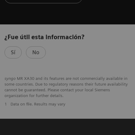
¿Fue útil esta información?
Sí
No
syngo
MR XA30 and its features are not commercially available in
some countries. Due to regulatory reasons their future availability
cannot be guaranteed. Please contact your local Siemens
organization for further details.
1
Data on file. Results may vary