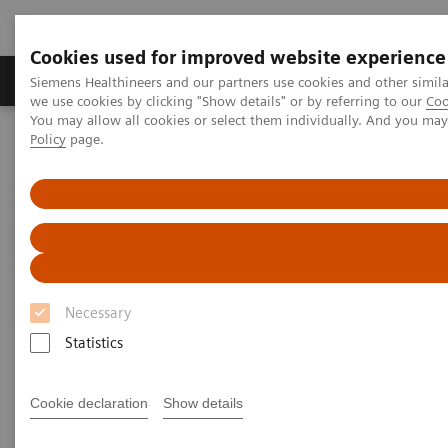
Cookies used for improved website experience
Productos y servicios
Especialidades Clínicas
Siemens Healthineers and our partners use cookies and other simil
we use cookies by clicking "Show details" or by referring to our
Coo
You may allow all cookies or select them individually. And you ma
Policy
page.
Siemens Healthineers Latinoamérica
Imagenología Médica
Sistemas de Resonancia Magnética
Opciones y actualizaciones
Single-Voxel Spectroscopy Edit
Single-Voxel Spectroscopy Edit
Detección y cuantificación relativa de los J-
Necessary
coupled metabolites
Statistics
Cookie declaration
Show details