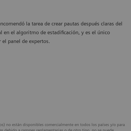
ncomendó la tarea de crear pautas después claras del
 en el algoritmo de estadificación, y es el único
 el panel de expertos.
dos) no están disponibles comercialmente en todos los países y/o para
ses debido a razones reglamentarias o de otro tipo, no se puede