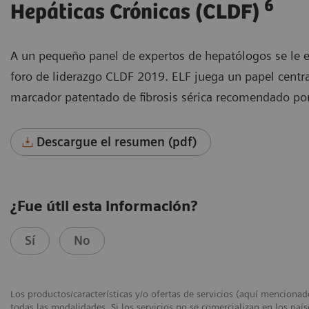
6
Hepáticas Crónicas (CLDF)
A un pequeño panel de expertos de hepatólogos se le e
foro de liderazgo CLDF 2019. ELF juega un papel central
marcador patentado de fibrosis sérica recomendado por
Descargue el resumen (pdf)
¿Fue útil esta información?
Sí
No
Los productos/características y/o ofertas de servicios (aquí menciona
todas las modalidades. Si los servicios no se comercializan en los paí