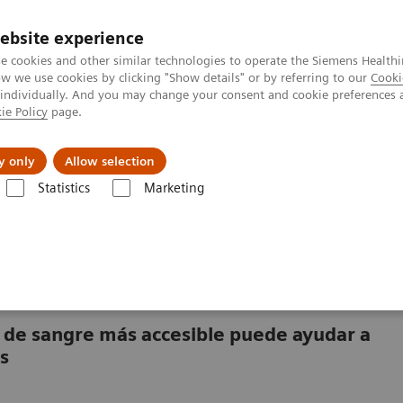
ebsite experience
e cookies and other similar technologies to operate the Siemens Healthi
 we use cookies by clicking "Show details" or by referring to our
Cooki
 individually. And you may change your consent and cookie preferences 
ie Policy
page.
Servicios post venta
Educación
Ac
y only
Allow selection
Statistics
Marketing
Ensayos por Enfermedades y Afecciones
Ensayos de fibrosis hepática
 y valor de la prueba ELF
is de sangre más accesible puede ayudar a
os