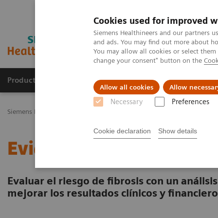
Cookies used for improved w
Siemens Healthineers and our partners us
and ads. You may find out more about how
You may allow all cookies or select them
change your consent" button on the
Cook
Productos y servicios
Especialidades Clínicas
Allow all cookies
Allow necessar
Necessary
Preferences
Siemens Healthineers Latinoamérica
Diagnóstico de laboratorio
Cookie declaration
Show details
Evidencia del mundo real
Evaluar el riesgo de fibrosis con un anális
mejorar los resultados clínicos y financier