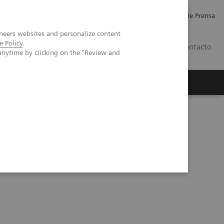
Empleo
Relaciones con Inversores
Comunicados de Prensa
neers websites and personalize content
e Policy
.
LATAM
Contacto
anytime by clicking on the "Review and
erca de Nosotros
Executive Insights
Evidencia del mundo real y valor de la prueba ELF