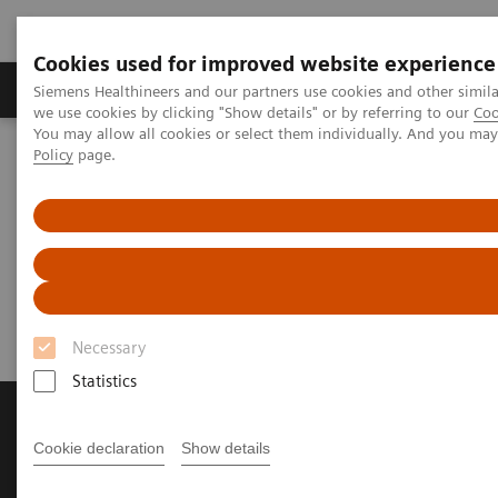
Cookies used for improved website experience
Productos y servicios
Especialidades Clínicas
Siemens Healthineers and our partners use cookies and other simil
we use cookies by clicking "Show details" or by referring to our
Coo
You may allow all cookies or select them individually. And you ma
Policy
page.
Siemens Healthineers Latinoamérica
Diagnóstico de laboratorio
Ensayos por Enfermedades y Afecciones
Diabetes
Diabetes
Necessary
Statistics
AVISO IMPORTANTE
Cookie declaration
Show details
Siemens Healthineers informa que los
productos de medición de glucosa,