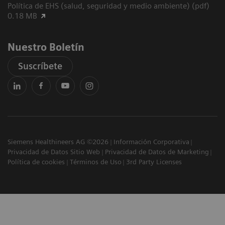
Política de EHS (salud, seguridad y medio ambiente) (pdf)
0.18 MB
Nuestro Boletín
Suscríbete
Siemens Healthineers AG ©2026
Información Corporativa
Privacidad de Datos Sitio Web
Privacidad de Datos de Marketing
Política de cookies
Términos de Uso
3rd Party Licenses