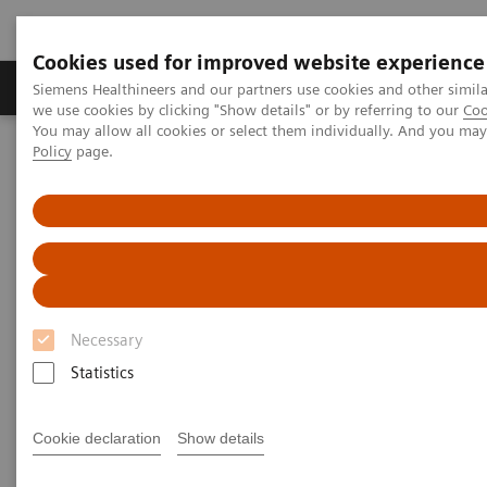
Cookies used for improved website experience
Productos y servicios
Especialidades Clínicas
Siemens Healthineers and our partners use cookies and other simil
we use cookies by clicking "Show details" or by referring to our
Coo
You may allow all cookies or select them individually. And you ma
Policy
page.
Siemens Healthineers Latinoamérica
Diagnóstico de laboratorio
Ensayos por Enfermedades y Afecciones
Metabolismo óseo
Recursos Adicionales
Recursos Adicionales
Necessary
Statistics
Conoce más sobre el metabolismo óseo y las
pruebas de vitamina D.
Cookie declaration
Show details