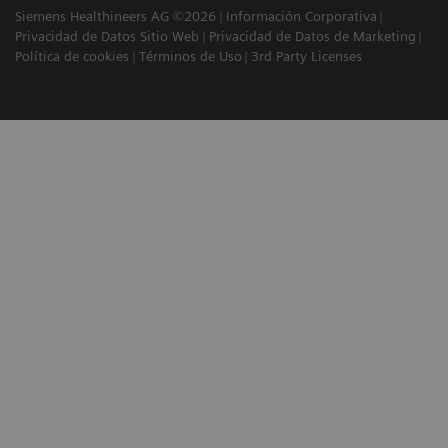
Siemens Healthineers AG ©2026
Información Corporativa
Privacidad de Datos Sitio Web
Privacidad de Datos de Marketing
Política de cookies
Términos de Uso
3rd Party Licenses