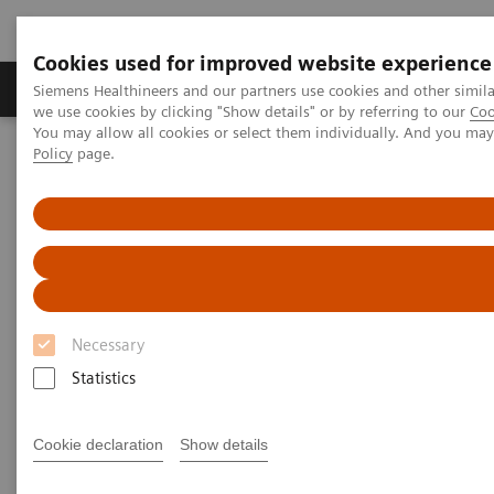
Cookies used for improved website experience
Productos y servicios
Especialidades Clínicas
Siemens Healthineers and our partners use cookies and other simil
we use cookies by clicking "Show details" or by referring to our
Coo
You may allow all cookies or select them individually. And you ma
Policy
page.
Siemens Healthineers Latinoamérica
Diagnóstico de laboratorio
Ensayos por Enfermedades y Afecciones
Alergia
Haga que las pruebas de alergia sean rutinarias
Necessary
Statistics
Cookie declaration
Show details