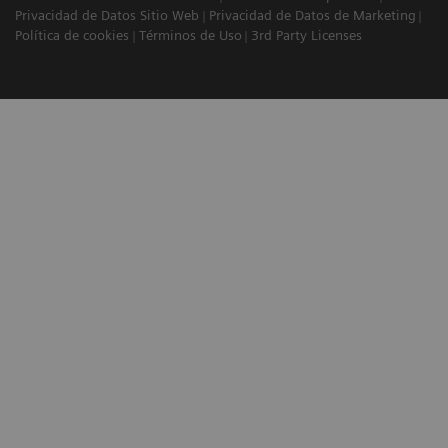
Privacidad de Datos Sitio Web
Privacidad de Datos de Marketing
Política de cookies
Términos de Uso
3rd Party Licenses