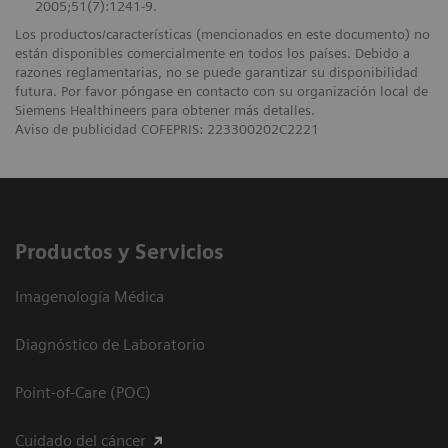
2005;51(7):1241-9.
Los productos/características (mencionados en este documento) no
están disponibles comercialmente en todos los países. Debido a
razones reglamentarias, no se puede garantizar su disponibilidad
futura. Por favor póngase en contacto con su organización local de
Siemens Healthineers para obtener más detalles.
Aviso de publicidad COFEPRIS: 223300202C2221
Productos y Servicios
Imagenología Médica
Diagnóstico de Laboratorio
Point-of-Care (POC)
Cuidado del cáncer