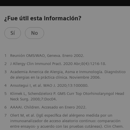
¿Fue útil esta información?
Sí
No
1
Reunión OMS/WAO, Geneva. Enero 2002.
2
J Allergy Clin Immunol Pract. 2020 Abr;8(4):1216-18.
3
Academia America de Alergia, Asma e Inmunología. Diagnóstico
de alergias en la práctica clínica. Noviembre 2006.
4
Ansotegui I, et al. WAO J. 2020;13:100080.
5
Klimek L, Schendzielorz P. GMS Curr Top Otorhinolaryngol Head
Neck Surg. 2008;7:Doc04.
6
AAAAI. Children. Accesado en Enero 2022.
7
Olert M, et al. (IgE específica del alérgeno medida por un
inmunoanalizador de acceso aleatorio continuo: comparación
entre ensayos- y acuerdo con las pruebas cutáneas). Clin Chem.