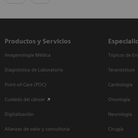
Productos y Servicios
Especiali
Imagenología Médica
Tópicos de En
Diagnóstico de Laboratorio
Teranósticos
Point-of-Care (POC)
Cardiología
Cuidado del cáncer
Oncología
Digitalización
Neurología
Alianzas de valor y consultoría
Cirugía