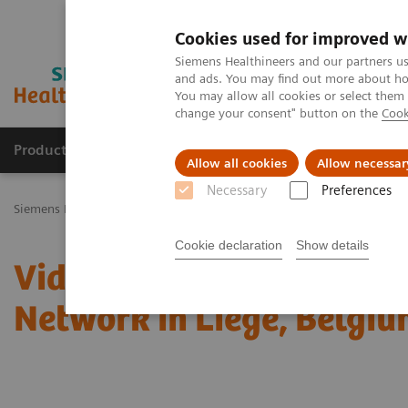
Cookies used for improved w
Siemens Healthineers and our partners us
and ads. You may find out more about how
You may allow all cookies or select them
change your consent" button on the
Cook
Productos y servicios
Especialidades Clínicas
Allow all cookies
Allow necessar
Necessary
Preferences
Siemens Healthineers Latinoamérica
Diagnóstico de laboratorio
Cookie declaration
Show details
Video: Proximity Care wi
Network in Liege, Belgi