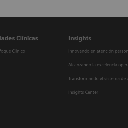
dades Clínicas
Insights
foque Clínico
Innovando en atención person
Alcanzando la excelencia oper
Transformando el sistema de 
Insights Center