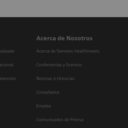
Acerca de Nosotros
alizada
Acerca de Siemens Healthineers
acional
Conferencias y Eventos
atención
Noticias e Historias
Compliance
Empleo
Comunicados de Prensa