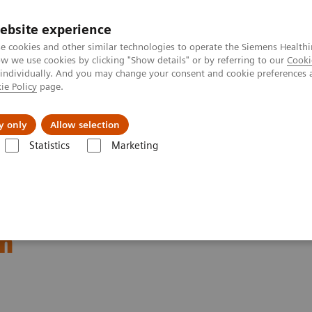
ebsite experience
e cookies and other similar technologies to operate the Siemens Healthi
 we use cookies by clicking "Show details" or by referring to our
Cooki
 individually. And you may change your consent and cookie preferences 
ie Policy
page.
Servicios post venta
Educación
Ac
y only
Allow selection
Statistics
Marketing
Automatización de laboratorio
Casos de Estudio
Video: Proximity 
thin the MOVE Hospital
um