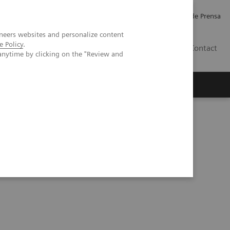
Empleo
Relaciones con Inversores
Comunicados de Prensa
neers websites and personalize content
e Policy
.
LATAM
Contact
anytime by clicking on the "Review and
erca de Nosotros
Executive Insights
Care within the MOVE Hospital Network in Liege, Belgium