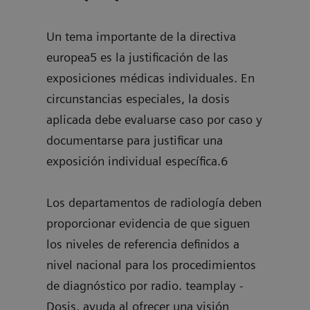
actu
n el
Un tema importante de la directiva
umbr
europea5 es la justificación de las
desg
exposiciones médicas individuales. En
comp
ón y
circunstancias especiales, la dosis
dete
aplicada debe evaluarse caso por caso y
a lo
documentarse para justificar una
deci
exposición individual específica.6
reso
va
Los departamentos de radiología deben
ntes
proporcionar evidencia de que siguen
los niveles de referencia definidos a
is y
nivel nacional para los procedimientos
ara
de diagnóstico por radio. teamplay -
) en
Dosis, ayuda al ofrecer una visión