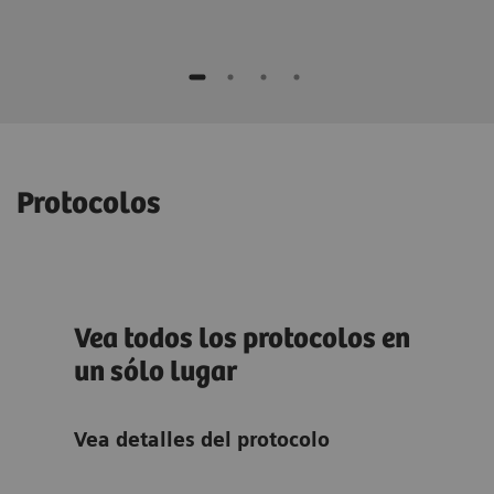
Protocolos
n
Vea todos los protocolos en
tea
un sólo lugar
team
:
Vea detalles del protocolo
clar
flot