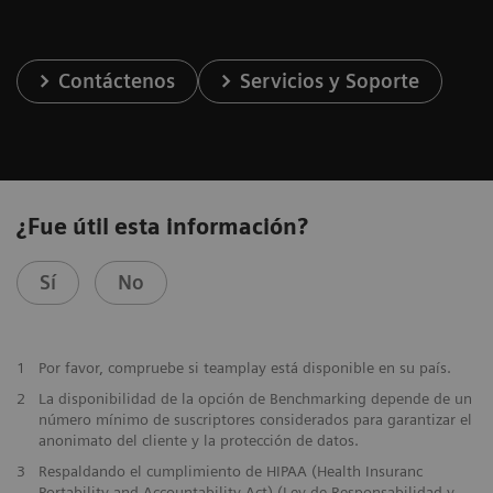
Contáctenos
Servicios y Soporte
¿Fue útil esta información?
Sí
No
1
Por favor, compruebe si teamplay está disponible en su país.
2
La disponibilidad de la opción de Benchmarking depende de un
número mínimo de suscriptores considerados para garantizar el
anonimato del cliente y la protección de datos.
3
Respaldando el cumplimiento de HIPAA (Health Insuranc
Portability and Accountability Act) (Ley de Responsabilidad y