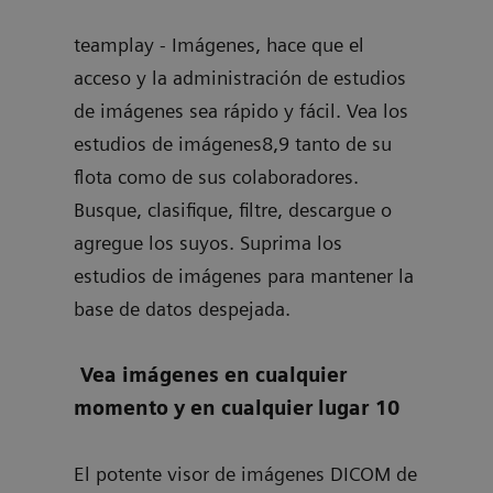
do de
imág
teamplay - Imágenes, hace que el
web 
acceso y la administración de estudios
que 
de imágenes sea rápido y fácil. Vea los
lo a
ivos
estudios de imágenes8,9 tanto de su
prof
flota como de sus colaboradores.
comp
Busque, clasifique, filtre, descargue o
y su
con
agregue los suyos. Suprima los
resu
estudios de imágenes para mantener la
base de datos despejada.
Vea imágenes en cualquier
momento y en cualquier lugar 10
El potente visor de imágenes DICOM de