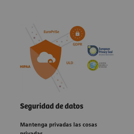
Apr
dat
car
Para
aten
solu
depa
prof
l
Seguridad de datos
esfu
inst
Mantenga privadas las cosas
disp
 y la
privadas