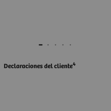
r
4
Declaraciones del cliente
s
““Para nosotros como hospital
pediátrico el tema del registro de dosis
nos interesa mucho. Teamplay nos