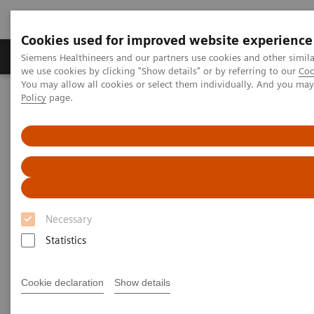
Cookies used for improved website experience
Productos y servicios
Especialidades Clínicas
Siemens Healthineers and our partners use cookies and other simil
we use cookies by clicking "Show details" or by referring to our
Coo
You may allow all cookies or select them individually. And you ma
Policy
page.
Siemens Healthineers Latinoamérica
IT para el cuidado de la salud
Ecosistema Digital
teamplay
Necessary
Statistics
Cookie declaration
Show details