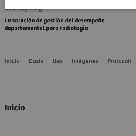
teamplay
La solución de gestión del desempeño
departamental para radiología
Inicio
Dosis
Uso
Imágenes
Protocolos
Inicio