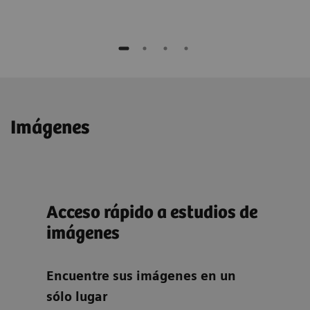
Imágenes
n
Acceso rápido a estudios de
tea
imágenes
Inv
Encuentre sus imágenes en un
team
sólo lugar
inte