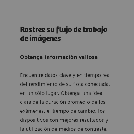
n
Rastree su flujo de trabajo
tea
de imágenes
Tran
te:
Obtenga información valiosa
dato
rele
se
Encuentre datos clave y en tiempo real
prop
del rendimiento de su flota conectada,
punt
en un sólo lugar. Obtenga una idea
inst
clara de la duración promedio de los
de l
l
exámenes, el tiempo de cambio, los
anál
ra y
dispositivos con mejores resultados y
util
la utilización de medios de contraste.
perm