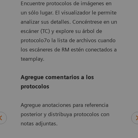
de
Encuentre protocolos de imágenes en
cuad
de
un sólo lugar. El visualizador le permite
hace
n el
analizar sus detalles. Concéntrese en un
fáci
escáner (TC) y explore su árbol de
protocolo7o la lista de archivos cuando
on
los escáneres de RM estén conectados a
 en
teamplay.
Agregue comentarios a los
 o
protocolos
Agregue anotaciones para referencia
posterior y distribuya protocolos con
notas adjuntas.