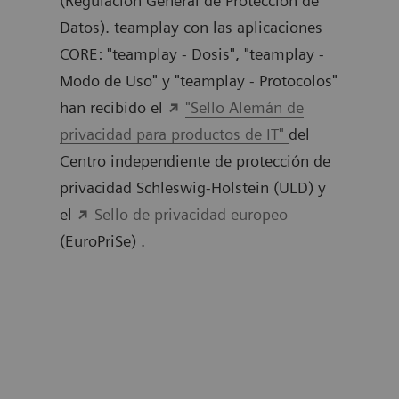
(Regulación General de Protección de
todo
e
Datos). teamplay con las aplicaciones
disp
CORE: "teamplay - Dosis", "teamplay -
simp
sea
Modo de Uso" y "teamplay - Protocolos"
dónd
nte,
han recibido el
"Sello Alemán de
trab
privacidad para productos de IT"
del
de t
Centro independiente de protección de
punt
privacidad Schleswig-Holstein (ULD) y
senc
e de
el
Sello de privacidad europeo
info
(EuroPriSe) .
aten
El
enos