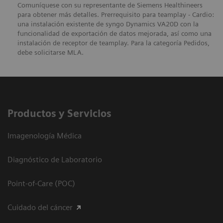
Comuníquese con su representante de Siemens Healthineers
para obtener más detalles. Prerrequisito para teamplay - Cardio:
una instalación existente de syngo Dynamics VA20D con la
funcionalidad de exportación de datos mejorada, así como una
instalación de receptor de teamplay. Para la categoría Pedidos,
debe solicitarse MLA.
Productos y Servicios
Imagenología Médica
Diagnóstico de Laboratorio
Point-of-Care (POC)
Cuidado del cáncer