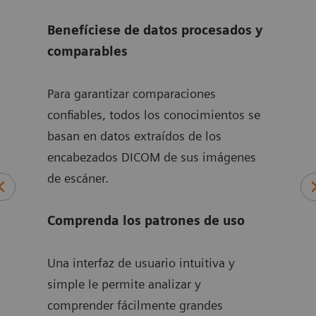
rend
tivo
Benefíciese de datos procesados y
perm
ra
comparables
su e
punt
Para garantizar comparaciones
la ef
a de
confiables, todos los conocimientos se
cali
basan en datos extraídos de los
encabezados DICOM de sus imágenes
de escáner.
pia
o a
Comprenda los patrones de uso
Una interfaz de usuario intuitiva y
simple le permite analizar y
comprender fácilmente grandes