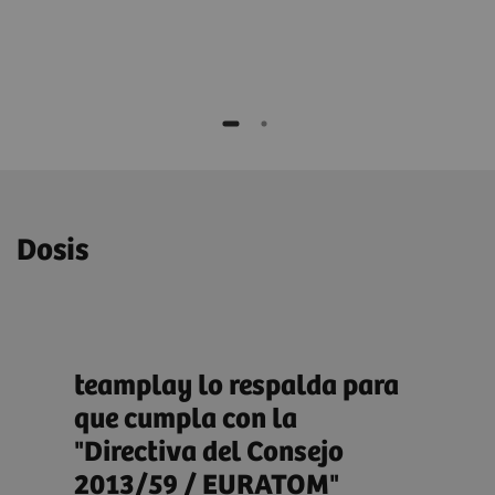
Dosis
n
teamplay lo respalda para
tea
que cumpla con la
"Directiva del Consejo
team
2013/59 / EURATOM"
rápi