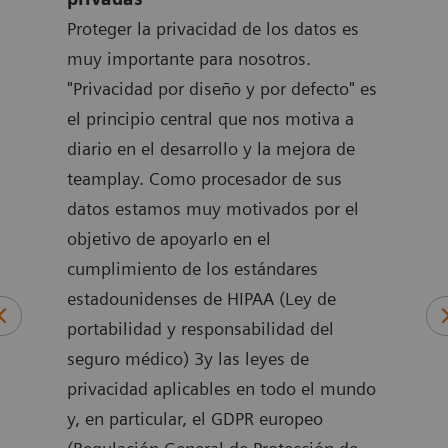
apli
Proteger la privacidad de los datos es
mayo
muy importante para nosotros.
card
os
"Privacidad por diseño y por defecto" es
sus 
ncia
el principio central que nos motiva a
abor
s y
diario en el desarrollo y la mejora de
desa
egida
teamplay. Como procesador de sus
cost
datos estamos muy motivados por el
La s
idad
objetivo de apoyarlo en el
ayud
os.
cumplimiento de los estándares
bien
estadounidenses de HIPAA (Ley de
pano
portabilidad y responsabilidad del
rend
seguro médico) 3y las leyes de
como
privacidad aplicables en todo el mundo
nivel
e los
y, en particular, el GDPR europeo
pers