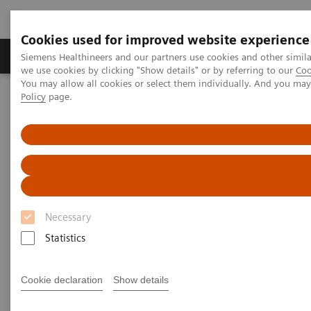
Cookies used for improved website experience
Productos y servicios
Especialidades Clínicas
Siemens Healthineers and our partners use cookies and other simil
we use cookies by clicking "Show details" or by referring to our
Coo
You may allow all cookies or select them individually. And you ma
Policy
page.
Siemens Healthineers Latinoamérica
Imagenología Médica
Sistemas de Fluoroscopía Telecomandados
Necessary
Statistics
Cookie declaration
Show details