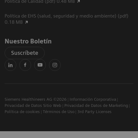
Política de Calidad (pdf) 0.48 MB
Política de EHS (salud, seguridad y medio ambiente) (pdf)
0.18 MB
Nuestro Boletín
Suscríbete
Siemens Healthineers AG ©2026
Información Corporativa
Privacidad de Datos Sitio Web
Privacidad de Datos de Marketing
Política de cookies
Términos de Uso
3rd Party Licenses