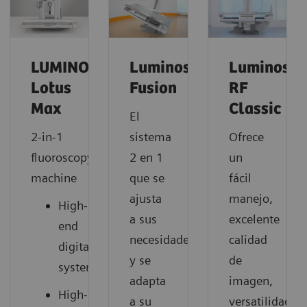
LUMINOS
Luminos
Luminos
Lotus
Fusion
RF
Max
Classic
El
2-in-1
sistema
Ofrece
fluoroscopy
2 en 1
un
machine
que se
fácil
ajusta
manejo,
High-
a sus
excelente
end
necesidades
calidad
digital
y se
de
system
adapta
imagen,
High-
a su
versatilidad