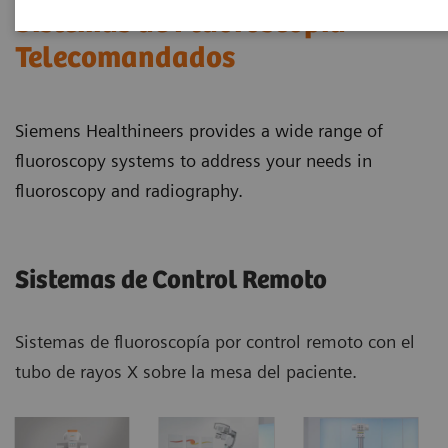
Sistemas de Fluoroscopía
Telecomandados
Siemens Healthineers provides a wide range of
fluoroscopy systems to address your needs in
fluoroscopy and radiography.
Sistemas de Control Remoto
Sistemas de fluoroscopía por control remoto con el
tubo de rayos X sobre la mesa del paciente.