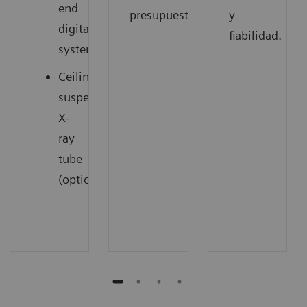
end
presupuesto.
y
digital
fiabilidad.
system
Ceiling-
suspended
X-
ray
tube
(option)