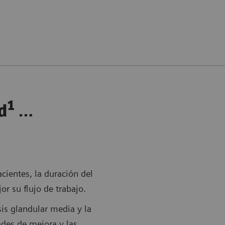
1
d
…
cientes, la duración del
r su flujo de trabajo.
sis glandular media y la
ades de mejora y las