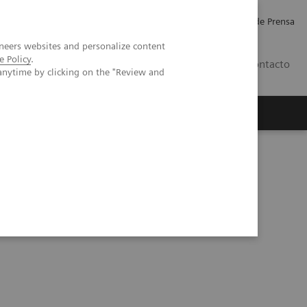
Empleo
Relaciones con Inversores
Comunicados de Prensa
neers websites and personalize content
e Policy
.
LATAM
Contacto
anytime by clicking on the "Review and
erca de Nosotros
Executive Insights
ón del desempeño departamental para radiología