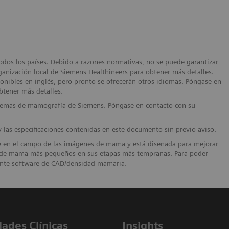
dos los países. Debido a razones normativas, no se puede garantizar
ganización local de Siemens Healthineers para obtener más detalles.
sponibles en inglés, pero pronto se ofrecerán otros idiomas. Póngase en
btener más detalles.
emas de mamografía de Siemens. Póngase en contacto con su
y las especificaciones contenidas en este documento sin previo aviso.
te en el campo de las imágenes de mama y está diseñada para mejorar
res de mama más pequeños en sus etapas más tempranas. Para poder
diente software de CAD/densidad mamaria.
dades Clínicas
Insights