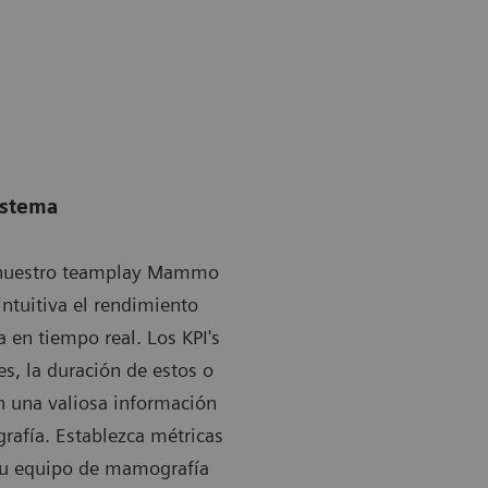
istema
on nuestro teamplay Mammo
intuitiva el rendimiento
en tiempo real. Los KPI's
s, la duración de estos o
n una valiosa información
rafía. Establezca métricas
 su equipo de mamografía