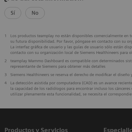
Sí
No
1
Los productos teamplay no están disponibles comercialmente en to
su futura disponibilidad. Por favor, póngase en contacto con su or
La interfaz gráfica de usuario y las guías de usuario sólo están di
contacto con su organización local de Siemens Healthineers para o
2
teamplay Mammo Dashboard es compatible con determinados sist
representante de Siemens para obtener más detalles
3
Siemens Healthineers se reserva el derecho de modificar el diseño 
4
La detección asistida por computadora (CAD) es un avance recien
la capacidad de los radiólogos para encontrar incluso los cánce
utilizar plenamente esta funcionalidad, se necesita el correspon
Productos y Servicios
Especiali