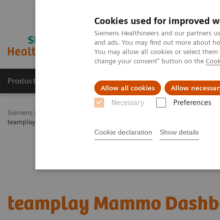
Cookies used for improved w
Siemens Healthineers and our partners us
and ads. You may find out more about how
You may allow all cookies or select them
change your consent" button on the
Cook
Productos y servicios
Especialidades Clínicas
Allow all cookies
Allow necessar
Necessary
Preferences
Siemens Healthineers Latinoamérica
Soluciones Digitales y Automa
teamplay Mammo Dashboard
Cookie declaration
Show details
teamplay Mammo Dashb