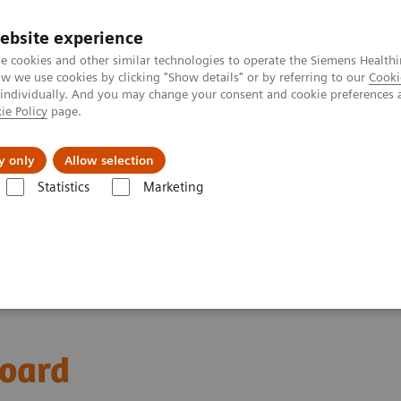
ebsite experience
e cookies and other similar technologies to operate the Siemens Healthi
 we use cookies by clicking "Show details" or by referring to our
Cooki
 individually. And you may change your consent and cookie preferences 
ie Policy
page.
Servicios post venta
Educación
Ac
y only
Allow selection
Statistics
Marketing
tización
Digital portfolio overview
teamplay: la solución de gesti
oard