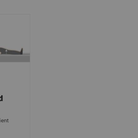
d
ient