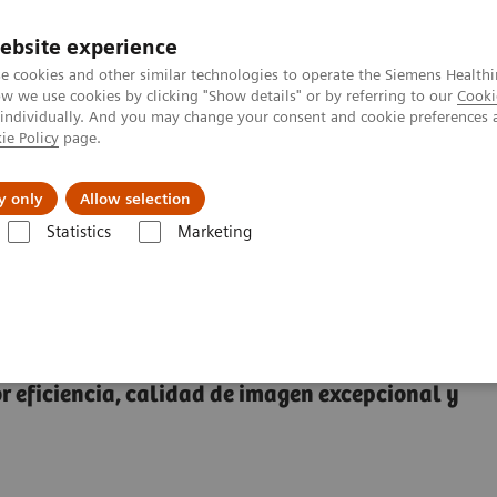
ebsite experience
e cookies and other similar technologies to operate the Siemens Healthi
 we use cookies by clicking "Show details" or by referring to our
Cooki
 individually. And you may change your consent and cookie preferences 
ie Policy
page.
Servicios post venta
Educación
Ac
y only
Allow selection
Statistics
Marketing
rafía Computarizada
Tecnologías y Novedades en TC
 en TC
 eficiencia, calidad de imagen excepcional y