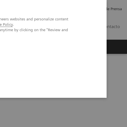
Empleo
Relaciones con Inversores
Comunicados de Prensa
neers websites and personalize content
e Policy
.
LATAM
Contacto
anytime by clicking on the "Review and
erca de Nosotros
Executive Insights