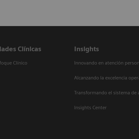
dades Clínicas
Insights
foque Clínico
Innovando en atención person
Alcanzando la excelencia oper
Transformando el sistema de 
Insights Center