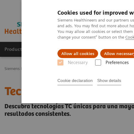
Cookies used for improved w
Siemens Healthineers and our partners us
and ads. You may find out more about how
You may allow all cookies or select them
change your consent" button on the
Cook
Productos y servicios
Especialidades Clínicas
Allow all cookies
Allow necessar
Necessary
Preferences
Siemens Healthineers Latinoamérica
Imagenología Médica
Tomog
Cookie declaration
Show details
Tecnologías y Novedades
Descubra tecnologías TC únicas para una mayor
resultados consistentes.