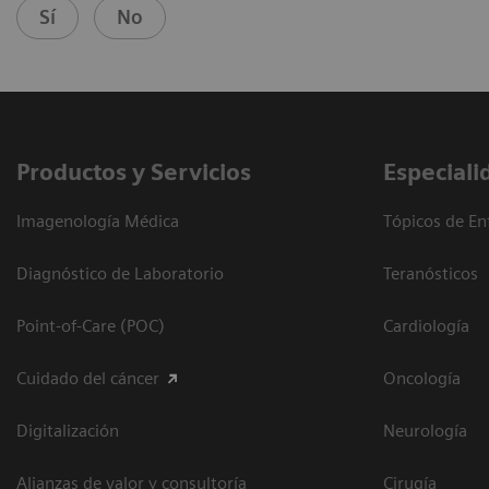
Sí
No
Productos y Servicios
Especiali
Imagenología Médica
Tópicos de En
Diagnóstico de Laboratorio
Teranósticos
Point-of-Care (POC)
Cardiología
Cuidado del cáncer
Oncología
Digitalización
Neurología
Alianzas de valor y consultoría
Cirugía