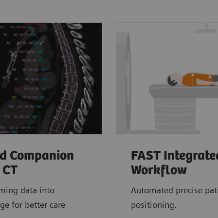
ad Companion
FAST Integrate
 CT
Workflow
ming data into
Automated precise pat
e for better care
positioning.