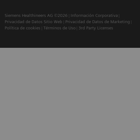
Siemens Healthineers AG ©2026
Información Corporativa
Privacidad de Datos Sitio Web
Privacidad de Datos de Marketing
Política de cookies
Términos de Uso
3rd Party Licenses