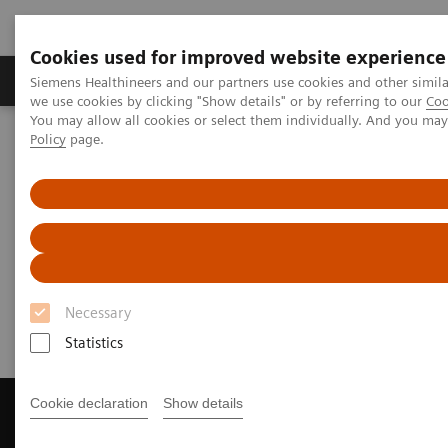
Cookies used for improved website experience
Productos y servicios
Especialidades Clínicas
Siemens Healthineers and our partners use cookies and other simil
we use cookies by clicking "Show details" or by referring to our
Coo
You may allow all cookies or select them individually. And you ma
Policy
page.
Siemens Healthineers Latinoamérica
Imagenología Médica
Tomografía Computarizada
Get a Recommendation for your CT System
Get a Recommendation for your
CT System
Necessary
Statistics
Cookie declaration
Show details