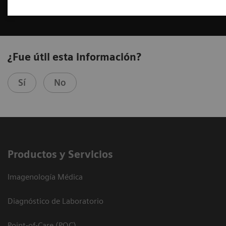
¿Fue útil esta información?
Sí
No
Productos y Servicios
Imagenología Médica
Diagnóstico de Laboratorio
Point-of-Care (POC)