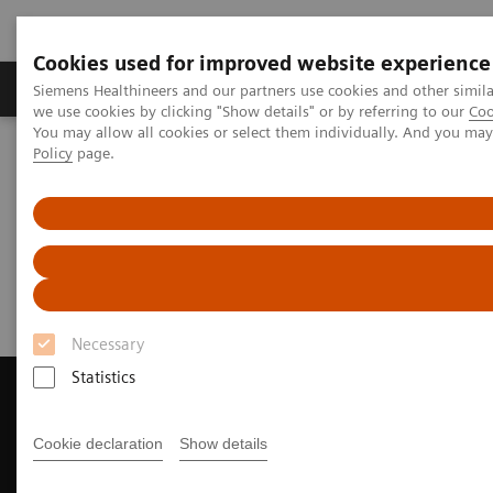
Cookies used for improved website experience
Productos y servicios
Especialidades Clínicas
Siemens Healthineers and our partners use cookies and other simil
we use cookies by clicking "Show details" or by referring to our
Coo
You may allow all cookies or select them individually. And you ma
Policy
page.
Siemens Healthineers Latinoamérica
Imagenología Médica
Tomografía Computarizada
Request a Quote
Request a Quote
Necessary
Statistics
Cookie declaration
Show details
Contact Us