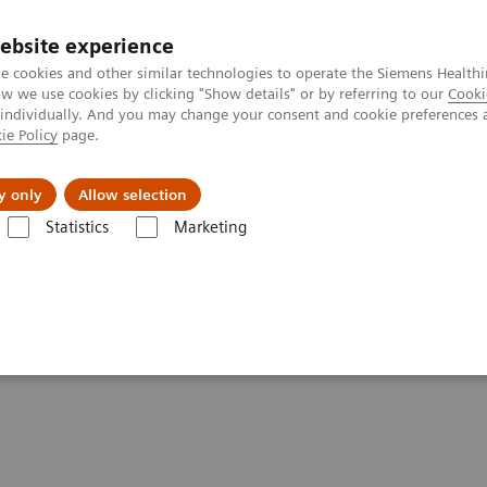
ebsite experience
e cookies and other similar technologies to operate the Siemens Healthi
 we use cookies by clicking "Show details" or by referring to our
Cooki
 individually. And you may change your consent and cookie preferences 
ie Policy
page.
Servicios post venta
Educación
Ac
y only
Allow selection
Statistics
Marketing
ermedades
Cirugía
Disciplinas Quirúrgicas
Cirugía Vascular