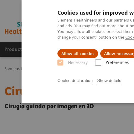
Cookies used for improved w
Siemens Healthineers and our partners us
and ads. You may find out more about how
You may allow all cookies or select them
change your consent" button on the
Cook
Productos y servicios
Especialidades Clínicas
Allow all cookies
Allow necessar
Necessary
Preferences
Siemens Healthineers Latinoamérica
Especialidades Clínicas y Enf
Cookie declaration
Show details
Cirugía Vascular
Cirugía guiada por imagen en 3D