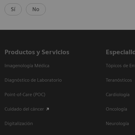
Sí
No
Productos y Servicios
Especiali
Imagenología Médica
Tópicos de En
Diagnóstico de Laboratorio
Teranósticos
Point-of-Care (POC)
Cardiología
Cuidado del cáncer
Oncología
Digitalización
Neurología