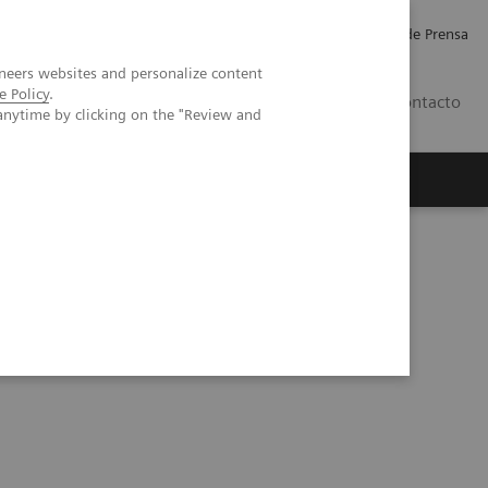
Empleo
Relaciones con Inversores
Comunicados de Prensa
neers websites and personalize content
e Policy
.
LATAM
Contacto
anytime by clicking on the "Review and
erca de Nosotros
Executive Insights