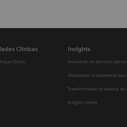
dades Clínicas
Insights
foque Clínico
Innovando en atención person
Alcanzando la excelencia oper
Transformando el sistema de 
Insights Center