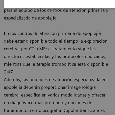
internacionales se definen los diferentes requisitos
para el equipo de los centros de atención primaria y
especializada de apoplejía.
En los centros de atención primaria de apoplejía
debe estar disponible todo el tiempo la exploración
cerebral por CT o MR: el tratamiento sigue las
directrices establecidas y los protocolos dedicados,
mientras que la terapia trombolítica está disponible
24/7.
Además, las unidades de atención especializada en
apoplejía deberán proporcionar imagenología
cerebral específica en varias modalidades y ofrecer
un diagnóstico más profundo y opciones de
tratamiento, como ecografía Doppler transcraneal,