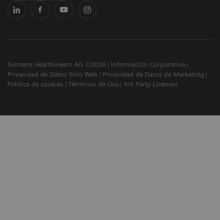
Siemens Healthineers AG ©2026
Información Corporativa
Privacidad de Datos Sitio Web
Privacidad de Datos de Marketing
Política de cookies
Términos de Uso
3rd Party Licenses