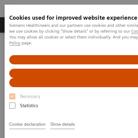
Cookies used for improved website experience
Productos y servicios
Especialidades Clínicas
Siemens Healthineers and our partners use cookies and other simil
we use cookies by clicking "Show details" or by referring to our
Coo
You may allow all cookies or select them individually. And you ma
Policy
page.
Siemens Healthineers Latinoamérica
Especialidades Clínicas y Enfermedades
Neurología
Apoplejía
Gestión General de Apoplejía
Unidad de Apoplejía
Unidad de Apoplejía
Diagnóstico y tratamiento de apoplejía
Necessary
Statistics
Las unidades de apoplejía son departamentos
clínicos especializados que se dedican al diagnóstico
Cookie declaration
Show details
y tratamiento de la apoplejía. A través de las normas