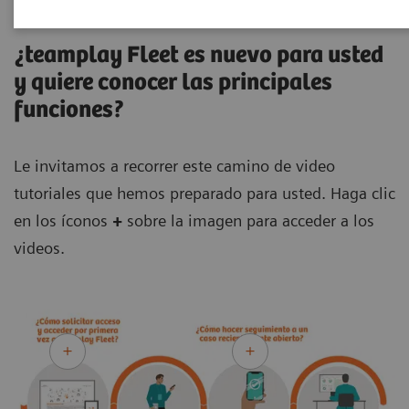
¿teamplay Fleet es nuevo para usted
y quiere conocer las principales
funciones?
Le invitamos a recorrer este camino de video
tutoriales que hemos preparado para usted. Haga clic
en los íconos
+
sobre la imagen para acceder a los
videos.