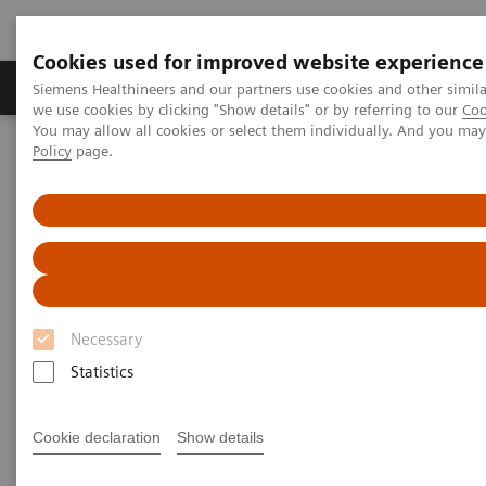
Cookies used for improved website experience
Productos y servicios
Especialidades Clínicas
Siemens Healthineers and our partners use cookies and other simil
we use cookies by clicking "Show details" or by referring to our
Coo
You may allow all cookies or select them individually. And you ma
Policy
page.
Siemens Healthineers Latinoamérica
Noticias y Eventos
Aprenda de teamplay Fleet con videos tutoriales
Aprenda de teamplay Fleet con
videos de 1 minuto
Necessary
Conozca más de la rápida conexión para
Statistics
gestionar su equipamiento de Siemens
Healthineers, en videos tutoriales breves.
Cookie declaration
Show details