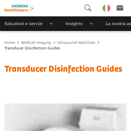
Soluzioni e servizi
Insights
La nostra a
Home
Medical Imaging
Ultrasound Machines
Transducer Disinfection Guides
Transducer Disinfection Guides