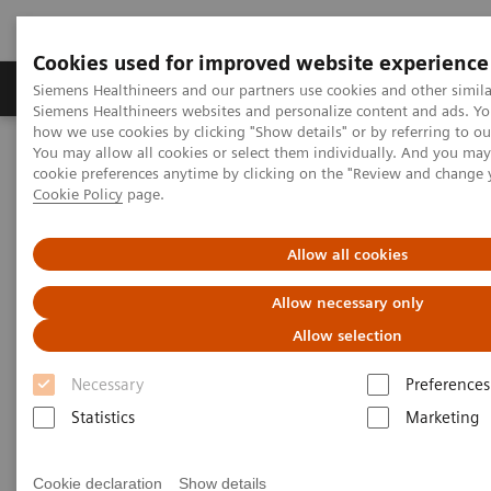
Cookies used for improved website experience
Soluzioni e servizi
Insights
La nostra a
Siemens Healthineers and our partners use cookies and other simila
Siemens Healthineers websites and personalize content and ads. Y
how we use cookies by clicking "Show details" or by referring to o
You may allow all cookies or select them individually. And you ma
Home
Servizi
cookie preferences anytime by clicking on the "Review and change 
Richiesta Informazioni Diagnostica di Laboratorio
Cookie Policy
page.
Richiesta Informazioni
Allow all cookies
Diagnostica di Laboratorio
Allow necessary only
Allow selection
Siemens Healthcare Diagnostics ringrazia per la
Necessary
Preferences
richiesta di informazioni.
Statistics
Marketing
Attenzione, i campi contrassegnati con * sono
obbligatori.
Cookie declaration
Show details