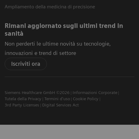
Ampliamento della medicina di precisione
Rimani aggiornato sugli ultimi trend in
sanità
Non perderti le ultime novità su tecnologie,
innovazioni e trend di settore
Iscriviti ora
Siemens Healthcare GmbH ©2026
Informazioni Corporate
Tutela della Privacy
Termini d'uso
Cookie Policy
3rd Party Licenses
Digital Services Act