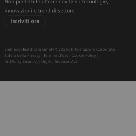
Non perderti le ultime novità su tecnologie,
innovazioni e trend di settore
Iscriviti ora
Siemens Healthcare GmbH ©2026
Informazioni Corporate
Tutela della Privacy
Termini d'uso
Cookie Policy
3rd Party Licenses
Digital Services Act