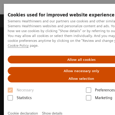
Cookies used for improved website experience
Soluzioni e servizi
Insights
La nostra a
Siemens Healthineers and our partners use cookies and other simila
Siemens Healthineers websites and personalize content and ads. Y
how we use cookies by clicking "Show details" or by referring to o
You may allow all cookies or select them individually. And you ma
Home
News e Eventi
Eventi e congressi Italia
cookie preferences anytime by clicking on the "Review and change 
Siemens Healthineers Open Days
Cookie Policy
page.
Guarda il video di Siemens Healthineers Open Days 2023
Allow all cookies
Allow necessary only
Allow selection
Necessary
Preferences
Statistics
Marketing
Cookie declaration
Show details