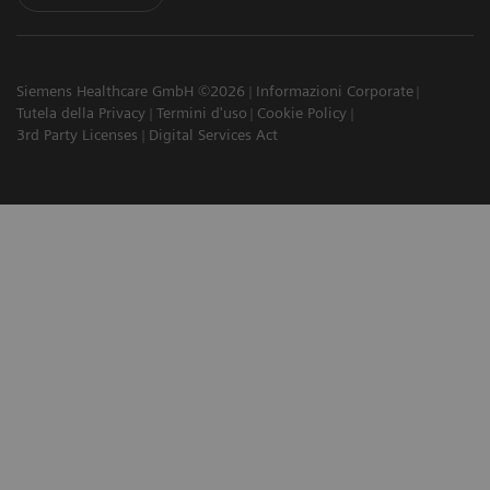
Siemens Healthcare GmbH ©2026
Informazioni Corporate
Tutela della Privacy
Termini d'uso
Cookie Policy
3rd Party Licenses
Digital Services Act