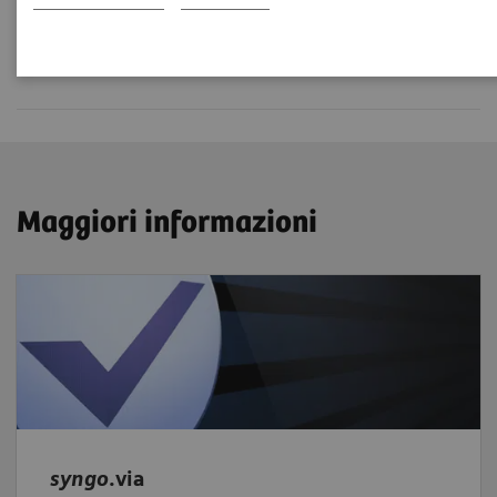
syngo
.via User Meeting.
Maggiori informazioni
syngo
.via