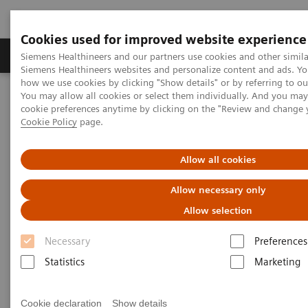
Cookies used for improved website experience
Soluzioni e servizi
Insights
La nostra a
Siemens Healthineers and our partners use cookies and other simila
Siemens Healthineers websites and personalize content and ads. Y
how we use cookies by clicking "Show details" or by referring to o
You may allow all cookies or select them individually. And you ma
Home
Healthcare IT
Syngo Carbon
More
syngo
.via topics
cookie preferences anytime by clicking on the "Review and change 
Cookie Policy
page.
More
syngo
.via topics
Allow all cookies
Allow necessary only
Allow selection
Necessary
Preferences
syngo
.via User Meetings
Statistics
Marketing
Register now and secure your
th
seat for the 4
International
Cookie declaration
Show details