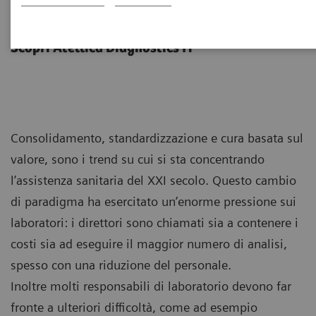
Less work. More flow.
Scopri Atellica Diagnostics IT
Consolidamento, standardizzazione e cura basata sul
valore, sono i trend su cui si sta concentrando
l’assistenza sanitaria del XXI secolo. Questo cambio
di paradigma ha esercitato un’enorme pressione sui
laboratori: i direttori sono chiamati sia a contenere i
costi sia ad eseguire il maggior numero di analisi,
spesso con una riduzione del personale.
Inoltre molti responsabili di laboratorio devono far
fronte a ulteriori difficoltà, come ad esempio