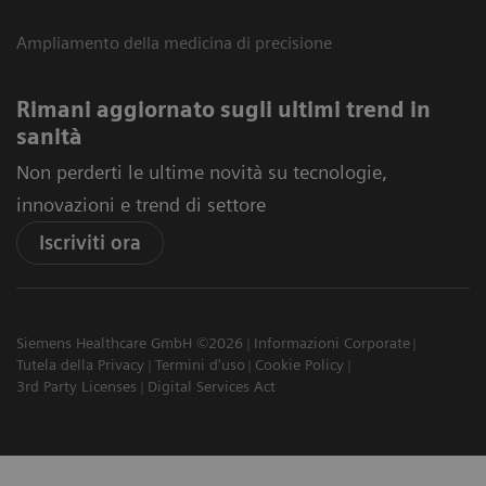
Ampliamento della medicina di precisione
Rimani aggiornato sugli ultimi trend in
sanità
Non perderti le ultime novità su tecnologie,
innovazioni e trend di settore
Iscriviti ora
Siemens Healthcare GmbH ©2026
Informazioni Corporate
Tutela della Privacy
Termini d'uso
Cookie Policy
3rd Party Licenses
Digital Services Act