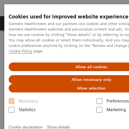
Cookies used for improved website experience
Soluzioni e servizi
Insights
La nostra a
Siemens Healthineers and our partners use cookies and other simila
Siemens Healthineers websites and personalize content and ads. Y
how we use cookies by clicking "Show details" or by referring to o
You may allow all cookies or select them individually. And you ma
Home
Diagnostica di laboratorio
Atellica Portfolio
cookie preferences anytime by clicking on the "Review and change 
Less work. More flow: Atellica Diagnostics IT
Cookie Policy
page.
Allow all cookies
Allow necessary only
Allow selection
Necessary
Preferences
Statistics
Marketing
Cookie declaration
Show details