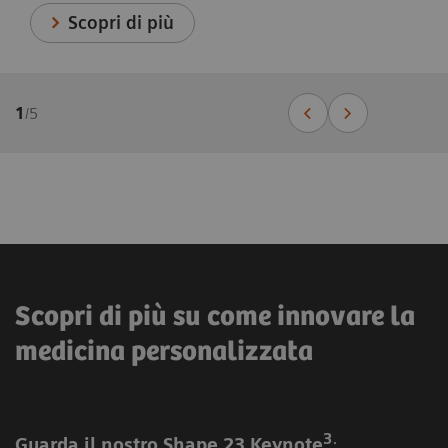
Scopri di più
1
/
5
Scopri di più su come innovare la
medicina personalizzata
3
Guarda il nostro
Shape 23 Keynote
: