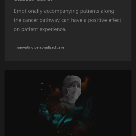
Emotionally accompanying patients along
the cancer pathway can have a positive effect
on patient experience.
Innovating personalized care