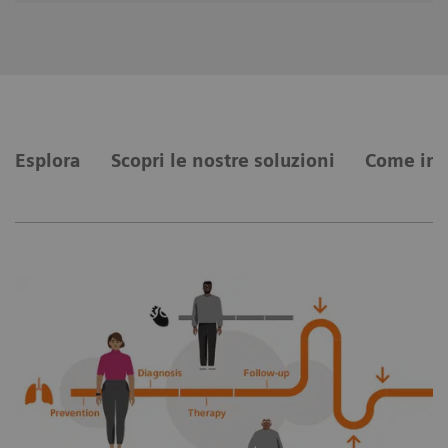
Esplora
Scopri le nostre soluzioni
Come inn