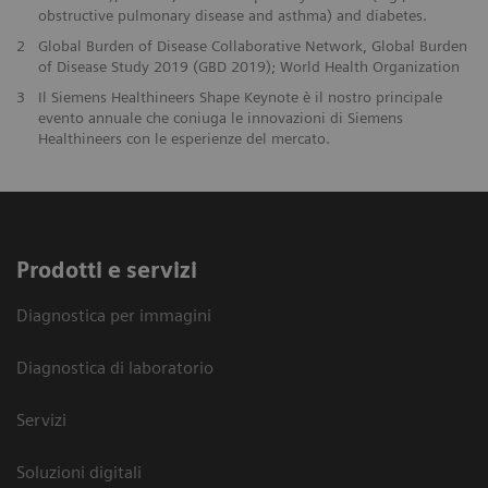
obstructive pulmonary disease and asthma) and diabetes.
2
Global Burden of Disease Collaborative Network, Global Burden
of Disease Study 2019 (GBD 2019); World Health Organization
3
Il Siemens Healthineers Shape Keynote è il nostro principale
evento annuale che coniuga le innovazioni di Siemens
Healthineers con le esperienze del mercato.
Prodotti e servizi
Diagnostica per immagini
Diagnostica di laboratorio
Servizi
Soluzioni digitali