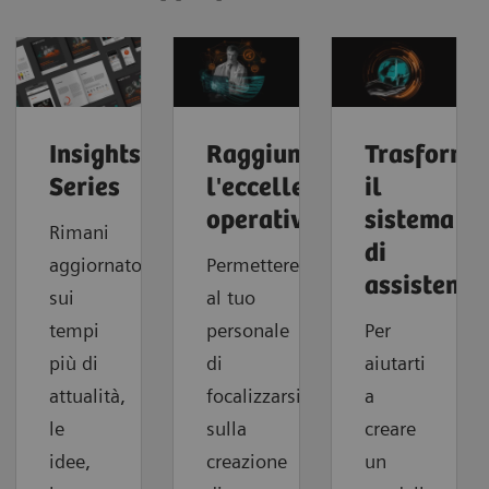
Insights
Raggiungere
Trasforma
Series
l'eccellenza
il
operativa
sistema
Rimani
di
aggiornato
Permettere
assistenza
sui
al tuo
tempi
personale
Per
più di
di
aiutarti
attualità,
focalizzarsi
a
le
sulla
creare
idee,
creazione
un