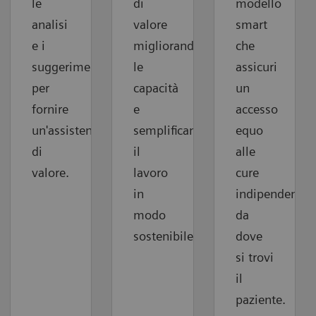
le
di
modello
analisi
valore
smart
e i
migliorando
che
suggerimenti
le
assicuri
per
capacità
un
fornire
e
accesso
un'assistenza
semplificando
equo
di
il
alle
valore.
lavoro
cure
in
indipendente
modo
da
sostenibile.
dove
si trovi
il
paziente.