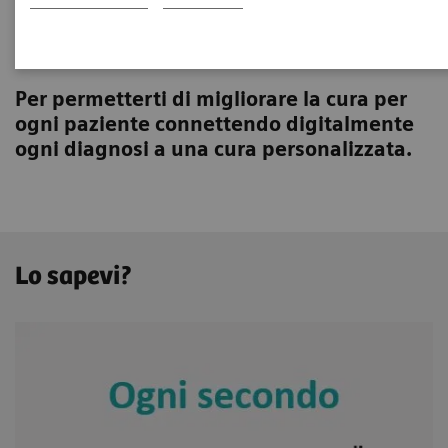
Innovare la medicina
personalizzata
Per permetterti di migliorare la cura per
ogni paziente connettendo digitalmente
ogni diagnosi a una cura personalizzata.
Lo sapevi?