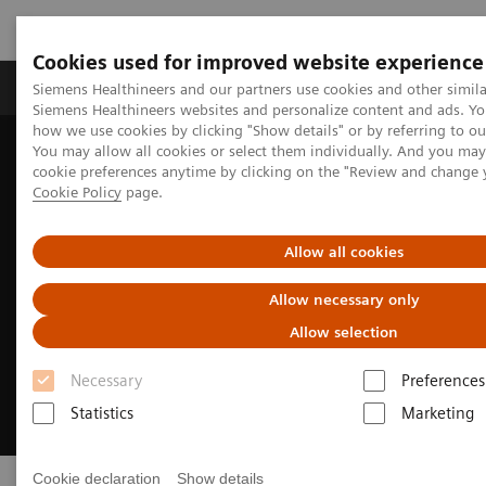
Cookies used for improved website experience
Soluzioni e servizi
Insights
La nostra a
Siemens Healthineers and our partners use cookies and other simila
Siemens Healthineers websites and personalize content and ads. Y
how we use cookies by clicking "Show details" or by referring to o
You may allow all cookies or select them individually. And you ma
Home
Insights
Innovating personalized care
cookie preferences anytime by clicking on the "Review and change 
Cookie Policy
page.
Allow all cookies
Allow necessary only
Allow selection
Necessary
Preferences
Statistics
Marketing
Cookie declaration
Show details