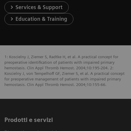
Services & Support
Education & Training
1: Koscielny J, Ziemer S, Radtke H, et al. A practical concept for
preoperative identification of patients with impaired primary
hemostasis. Clin Appl Thromb Hemost. 2004;10:195-204. 2:
Koscielny J, von Tempelhoff GF, Ziemer S, et al. A practical concept
for preoperative management of patients with impaired primary
hemostasis. Clin Appl Thromb Hemost. 2004;10:155-66.
Prodotti e servizi