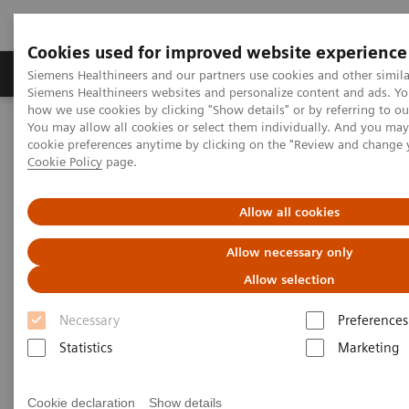
Cookies used for improved website experience
Soluzioni e servizi
Insights
La nostra a
Siemens Healthineers and our partners use cookies and other simila
Siemens Healthineers websites and personalize content and ads. Y
how we use cookies by clicking "Show details" or by referring to o
You may allow all cookies or select them individually. And you ma
Home
Diagnostica di laboratorio
cookie preferences anytime by clicking on the "Review and change 
Emostasi: portafoglio Reagenti
Sistemi per emostasi
Cookie Policy
page.
INNOVANCE PFA-200 System
Allow all cookies
INNOVANCE PFA-200 System
Allow necessary only
Rilevazione rapida ed affidabile della
Allow selection
funzionalità piastrinica
Necessary
Preferences
Statistics
Marketing
Cookie declaration
Show details