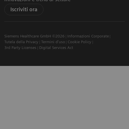
Iscriviti ora
Siemens Healthcare GmbH ©2026
Informazioni Corporate
Tutela della Privacy
Termini d'uso
Cookie Policy
3rd Party Licenses
Digital Services Act