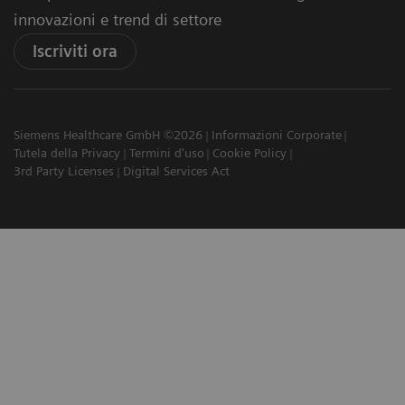
innovazioni e trend di settore
Iscriviti ora
Siemens Healthcare GmbH ©2026
Informazioni Corporate
Tutela della Privacy
Termini d'uso
Cookie Policy
3rd Party Licenses
Digital Services Act