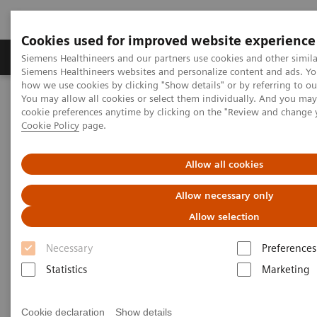
Cookies used for improved website experience
Soluzioni e servizi
Insights
La nostra a
Siemens Healthineers and our partners use cookies and other simila
Siemens Healthineers websites and personalize content and ads. Y
how we use cookies by clicking "Show details" or by referring to o
You may allow all cookies or select them individually. And you ma
Home
Education & Training
Corsi di formazione In-Vivo
cookie preferences anytime by clicking on the "Review and change 
Le sequenze e le diverse applicazioni dell'imaging in MR
Cookie Policy
page.
Le sequenze e le diverse
Allow all cookies
applicazioni dell'imaging in MR
Allow necessary only
Allow selection
Necessary
Preferences
Statistics
Marketing
Cookie declaration
Show details