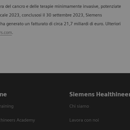
cura del cancro e delle terapie minimamente invasive, potenziate
o fiscale 2023, conclusosi il 30 settembre 2023, Siemens
a generato un fatturato di circa 21,7 miliardi di euro. Ulteriori
rs.com
.
ne
Siemens Healthinee
raining
Chi siamo
thineers Academy
Lavora con noi