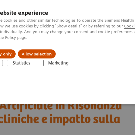
ebsite experience
e cookies and other similar technologies to operate the Siemens Healthi
 we use cookies by clicking "Show details" or by referring to our
Cooki
 individually. And you may change your consent and cookie preferences 
ie Policy
page.
zienda
Area Login
y only
Allow selection
Statistics
Marketing
ancia il nuovo webinar interattivo “Intelligenza Artificiale in Risonanza 
cia il nuovo webinar
 Artificiale in Risonanza
cliniche e impatto sulla