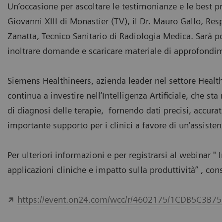
Un’occasione per ascoltare le testimonianze e le best pr
Giovanni XIII di Monastier (TV), il Dr. Mauro Gallo, Resp
Zanatta, Tecnico Sanitario di Radiologia Medica. Sarà po
inoltrare domande e scaricare materiale di approfondi
Siemens Healthineers, azienda leader nel settore Health
continua a investire nell’Intelligenza Artificiale, che s
di diagnosi delle terapie, fornendo dati precisi, accurat
importante supporto per i clinici a favore di un’assisten
Per ulteriori informazioni e per registrarsi al webinar " 
applicazioni cliniche e impatto sulla produttività” , con
https://event.on24.com/wcc/r/4602175/1CDB5C3