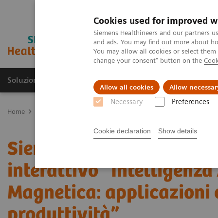
Cookies used for improved w
Siemens Healthineers and our partners us
and ads. You may find out more about how
You may allow all cookies or select them
change your consent" button on the
Cook
Soluzioni e servizi
Insights
La nostra a
Allow all cookies
Allow necessar
Necessary
Preferences
Home
Area Stampa
Comunicati stampa
Siemens Healthineers l
Cookie declaration
Show details
Siemens Healthineers lan
interattivo “Intelligenza
Magnetica: applicazioni 
produttività”