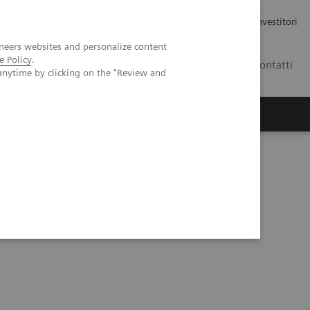
Carriere
Area stampa
Relazioni con gli investitori
neers websites and personalize content
e Policy
.
IT
Contatti
anytime by clicking on the "Review and
Magnetica: applicazioni cliniche e impatto sulla produttività”