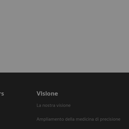
rs
Visione
La nostra visione
Ampliamento della medicina di precisione