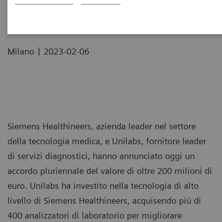
l'assistenza ai pazienti
|
Milano
2023-02-06
Siemens Healthineers, azienda leader nel settore
della tecnologia medica, e Unilabs, fornitore leader
di servizi diagnostici, hanno annunciato oggi un
accordo pluriennale del valore di oltre 200 milioni di
euro. Unilabs ha investito nella tecnologia di alto
livello di Siemens Healthineers, acquisendo più di
400 analizzatori di laboratorio per migliorare