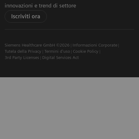
innovazioni e trend di settore
Iscriviti ora
Siemens Healthcare GmbH ©2026
Informazioni Corporate
Tutela della Privacy
Termini d'uso
Cookie Policy
3rd Party Licenses
Digital Services Act