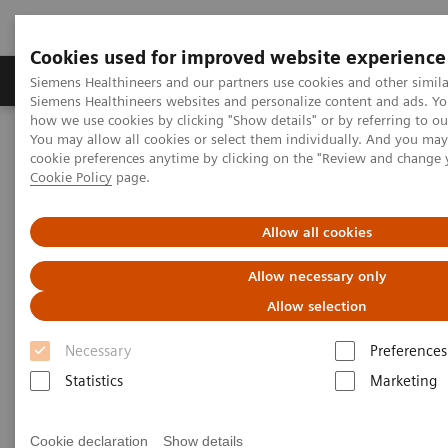
Cookies used for improved website experience
Soluzioni e servizi
Insights
La nostra a
Siemens Healthineers and our partners use cookies and other simila
Siemens Healthineers websites and personalize content and ads. Y
how we use cookies by clicking "Show details" or by referring to o
You may allow all cookies or select them individually. And you ma
Home
Area Stampa
Comunicati stampa
cookie preferences anytime by clicking on the "Review and change 
Siemens Healthineers e Unilabs avviano una partnership strategica
Cookie Policy
page.
per la più recente infrastruttura di test diagnostici per migliorare
l'assistenza ai pazienti
Allow all cookies
Siemens Healthineers e Unilabs
Allow necessary only
avviano una partnership
Allow selection
strategica per la più recente
Necessary
Preferences
infrastruttura di test
Statistics
Marketing
diagnostici per migliorare
Cookie declaration
Show details