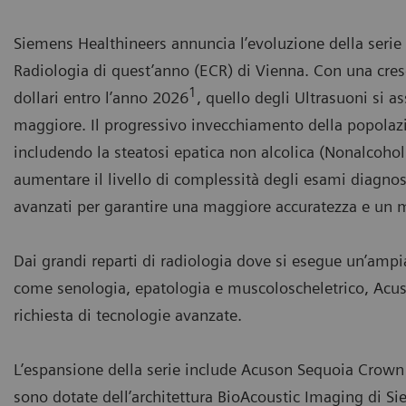
Siemens Healthineers annuncia l’evoluzione della seri
Radiologia di quest’anno (ECR) di Vienna. Con una cresc
1
dollari entro l’anno 2026
, quello degli Ultrasuoni si a
maggiore. Il progressivo invecchiamento della popolazi
includendo la steatosi epatica non alcolica (Nonalcoho
aumentare il livello di complessità degli esami diagno
avanzati per garantire una maggiore accuratezza e un m
Dai grandi reparti di radiologia dove si esegue un’amp
come senologia, epatologia e muscoloscheletrico, Acuso
richiesta di tecnologie avanzate.
L’espansione della serie include Acuson Sequoia Crown
sono dotate dell’architettura BioAcoustic Imaging di Si