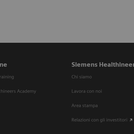
ne
Siemens Healthinee
raining
Chi siamo
thineers Academy
Lavora con noi
Area stampa
Relazioni con gli investitori