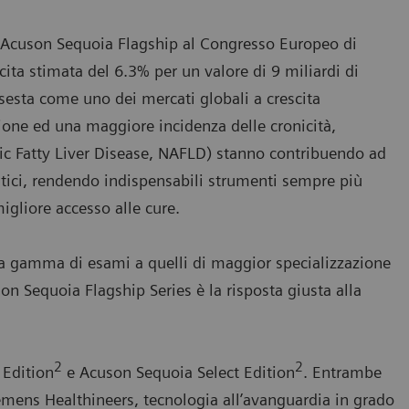
e Acuson Sequoia Flagship al Congresso Europeo di
ita stimata del 6.3% per un valore di 9 miliardi di
ssesta come uno dei mercati globali a crescita
one ed una maggiore incidenza delle cronicità,
lic Fatty Liver Disease, NAFLD) stanno contribuendo ad
stici, rendendo indispensabili strumenti sempre più
igliore accesso alle cure.
ia gamma di esami a quelli di maggior specializzazione
n Sequoia Flagship Series è la risposta giusta alla
2
2
 Edition
e Acuson Sequoia Select Edition
. Entrambe
emens Healthineers, tecnologia all’avanguardia in grado