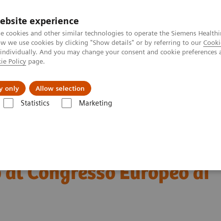
ebsite experience
e cookies and other similar technologies to operate the Siemens Healthi
 we use cookies by clicking "Show details" or by referring to our
Cooki
 individually. And you may change your consent and cookie preferences 
ie Policy
page.
zienda
Area Login
y only
Allow selection
Statistics
Marketing
presenta la nuova serie Acuson Sequoia Flagship al Congresso Europeo 
senta la nuova serie
 al Congresso Europeo di