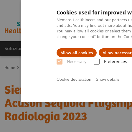
Cookies used for improved w
Siemens Healthineers and our partners us
and ads. You may find out more about how
You may allow all cookies or select them
change your consent" button on the
Cook
Soluzioni e servizi
Insights
La nostra a
Allow all cookies
Allow necessar
Necessary
Preferences
Home
Area Stampa
Comunicati stampa
Siemens Healthineers 
Cookie declaration
Show details
Siemens Healthineers pre
Acuson Sequoia Flagship
Radiologia 2023