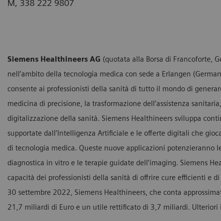
M, 338 222 9807
Siemens Healthineers AG
(quotata alla Borsa di Francoforte, G
nell’ambito della tecnologia medica con sede a Erlangen (Germani
consente ai professionisti della sanità di tutto il mondo di genera
medicina di precisione, la trasformazione dell’assistenza sanitaria
digitalizzazione della sanità. Siemens Healthineers sviluppa contin
supportate dall’Intelligenza Artificiale e le offerte digitali che 
di tecnologia medica. Queste nuove applicazioni potenzieranno le
diagnostica in vitro e le terapie guidate dell’imaging. Siemens Hea
capacità dei professionisti della sanità di offrire cure efficienti e d
30 settembre 2022, Siemens Healthineers, che conta approssimat
21,7 miliardi di Euro e un utile rettificato di 3,7 miliardi. Ulteriori