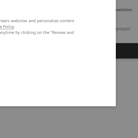
Carriere
Area stampa
Relazioni con gli investitori
neers websites and personalize content
e Policy
.
IT
Contatti
anytime by clicking on the "Review and
di Radiologia 2023