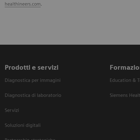
healthineers.com
.
Prodotti e servizi
Formazio
Diagnostica per immagini
Education & T
Diagnostica di laboratorio
Siemens Heal
Servizi
Soluzioni digitali