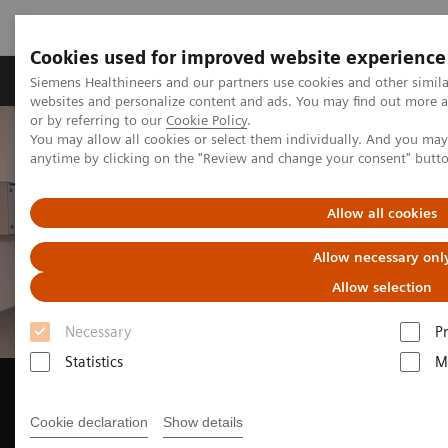
Cookies used for improved website experience
Produits & Services
À propos de
Clinic
Siemens Healthineers and our partners use cookies and other simil
websites and personalize content and ads. You may find out more a
or by referring to our
Cookie Policy
.
You may allow all cookies or select them individually. And you ma
anytime by clicking on the "Review and change your consent" butt
Allow all cookies
Allow necessary onl
Allow selection
Necessary
P
Statistics
M
CHC de Liège : Premier scanner à
comptage photonique en
Cookie declaration
Show details
Wallonie