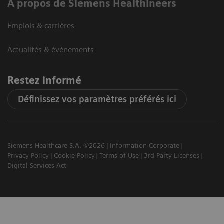
A propos de Siemens Healthineers
Emplois & carrières
Actualités & évènements
Restez informé
Définissez vos paramètres préférés ici
Siemens Healthcare S.A. ©2026
Information Corporate
Privacy Policy
Cookie Policy
Terms of Use
3rd Party Licenses
Digital Services Act