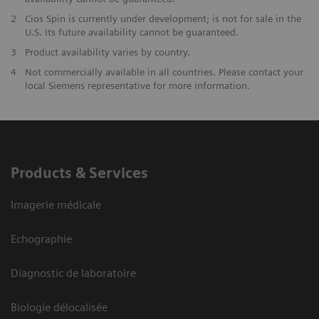
2
Cios Spin is currently under development; is not for sale in the
U.S. Its future availability cannot be guaranteed.
3
Product availability varies by country.
4
Not commercially available in all countries. Please contact your
local Siemens representative for more information.
Products & Services
Imagerie médicale
Echographie
Diagnostic de laboratoire
Biologie délocalisée