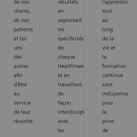
de nos
résultats
l'apprentissag
clients,
en
tout
de nos
exploitant
au
patients
les
long
et les
spécificités
de la
uns
de
vie et
des
chaque
la
autres
Healthineer
formation
afin
et en
continue
d'être
travaillant
sont
au
de
indispensable
service
façon
pour
de leur
interdisciplinaire
la
réussite.
avec
prise
les
de