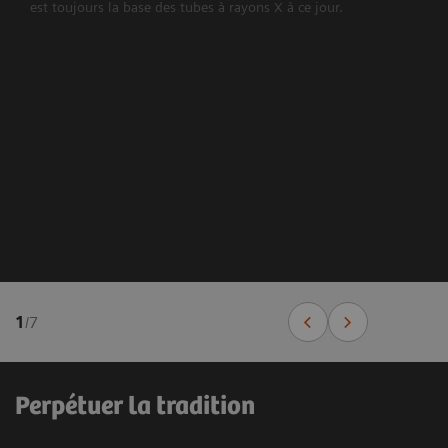
est toujours la base des tubes à rayons X à ce jour.
1
/
7
Perpétuer la tradition