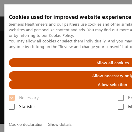
Cookies used for improved website experience
Produits & Services
À propos de
Clinic
Siemens Healthineers and our partners use cookies and other simil
websites and personalize content and ads. You may find out more a
or by referring to our
Cookie Policy
.
You may allow all cookies or select them individually. And you ma
Home
A propos de Siemens Healthineers
anytime by clicking on the "Review and change your consent" butt
Allow all cookies
Allow necessary onl
Allow selection
Necessary
P
Statistics
M
Cookie declaration
Show details