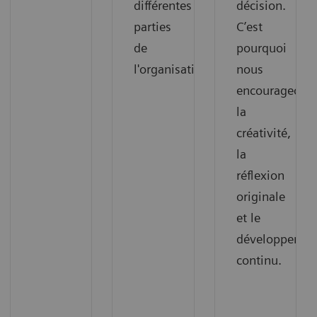
différentes
décision.
parties
C’est
de
pourquoi
l'organisation.
nous
encourageons
la
créativité,
la
réflexion
originale
et le
développemen
continu.