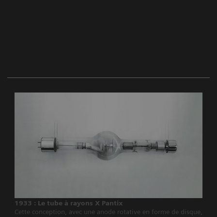
1933 : Le tube à rayons X Pantix
Cette conception, avec une anode rotative en forme de disque,