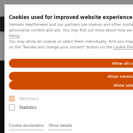
Cookies used for improved website experience
Produits et services
Spécialités cliniques & path
Siemens Healthineers and our partners use cookies and other simil
personalize content and ads. You may find out more about how we u
Policy
.
You may allow all cookies or select them individually. And you ma
Home
Carrières
Stagiaires/Diplômés
on the "Review and change your consent" button on the
Cookie Pol
Webinaire "Travailler chez Siemens Healthineers" - 22 mars 2023
Allow all c
Allow necess
Allow sel
Necessary
Statistics
Cookie declaration
Show details