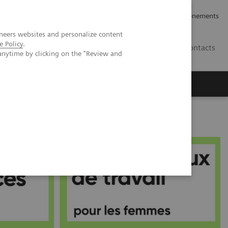
rrières
Relations avec les investisseurs
Nouvelles et événements
neers websites and personalize content
e Policy
.
CA | FR
Contacts
anytime by clicking on the "Review and
 les femmes pour la troisième fois