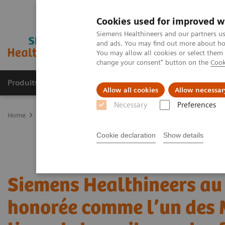
Cookies used for improved w
Siemens Healthineers and our partners us
and ads. You may find out more about how
You may allow all cookies or select them
change your consent" button on the
Cook
Produits et services
Spécialités cliniques & path
Allow all cookies
Allow necessar
Necessary
Preferences
Home
Salle de presse
Communiqué de presse
Siemens Healthi
Cookie declaration
Show details
Siemens Healthineers a
honorée comme l’un des 