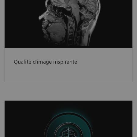
La combinaison de la technologie Ultra IQ et
de Deep Resolve change la donne dans le
domaine de l’IRM clinique 7T.
See how
Qualité d’image inspirante
Une nouvelle réalité dans le domaine
des sciences
3