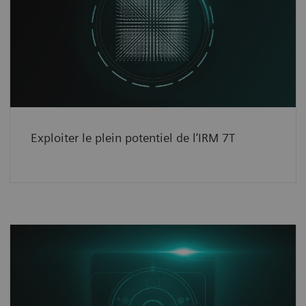
Notre technologie unique Ultra IQ offre une
homogénéité d’image inégalée.
See how
Exploiter le plein potentiel de l’IRM 7T
Une plateforme puissante
Notre aimant unique et nos gradients de