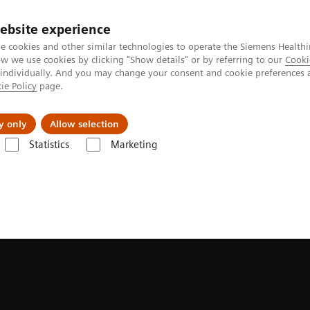
Ca
ebsite experience
e cookies and other similar technologies to operate the Siemens Healthi
 we use cookies by clicking "Show details" or by referring to our
Cooki
 individually. And you may change your consent and cookie preferences 
ie Policy
page.
ologies
Insights
À propos de nous
y only
Allow selection
Statistics
Marketing
MAGNETOM Terra.X