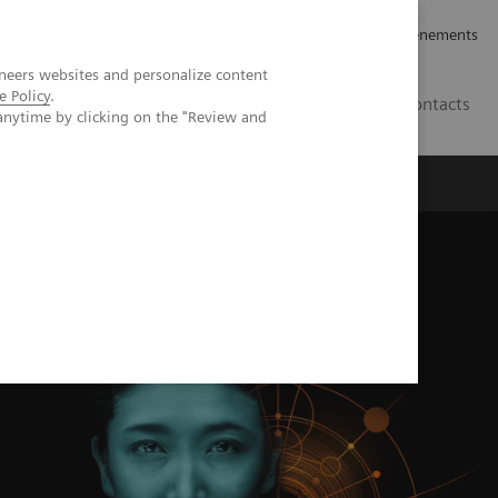
rrières
Relations avec les investisseurs
Nouvelles et événements
neers websites and personalize content
e Policy
.
CA | FR
Contacts
anytime by clicking on the "Review and