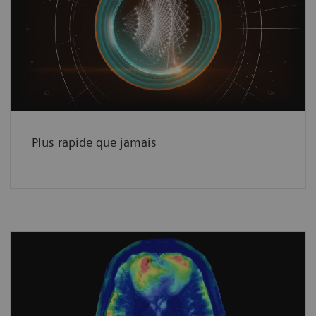
La reconstruction d’images basée sur
l’apprentissage profond Deep Resolve
augmente la productivité en IRM.
See how
Plus rapide que jamais
Un aperçu de la physiologie
L’IRM multinucléaire transforme l’information