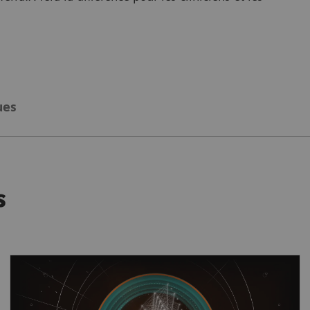
ues
s
Plus rapide que jamais