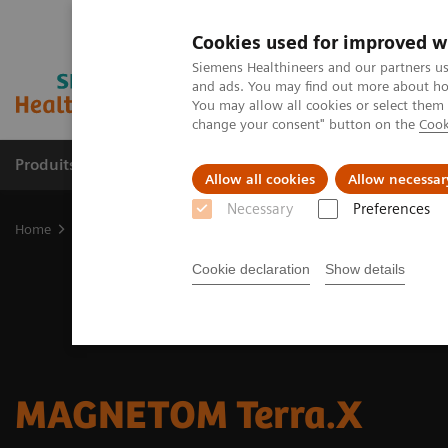
Cookies used for improved w
Siemens Healthineers and our partners us
and ads. You may find out more about how
You may allow all cookies or select them
change your consent" button on the
Cook
Produits et services
Spécialités cliniques & path
Allow all cookies
Allow necessar
Necessary
Preferences
Home
Imagerie Médicale
Imagerie par résonance magnétique
Cookie declaration
Show details
MAGNETOM Terra.X