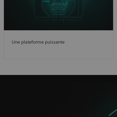
pointe sont des références en matière d’IRM
7T.
See how
Une plateforme puissante