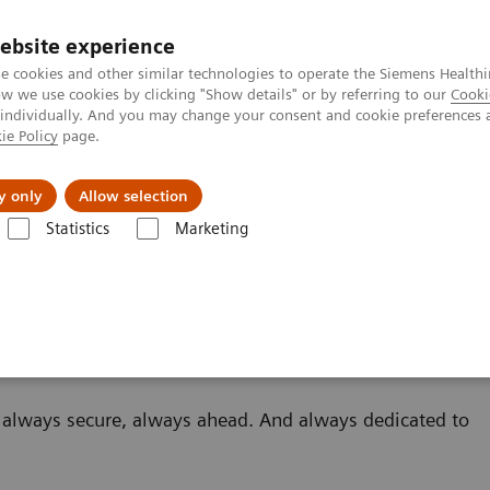
Ca
ebsite experience
e cookies and other similar technologies to operate the Siemens Healthi
 we use cookies by clicking "Show details" or by referring to our
Cooki
 individually. And you may change your consent and cookie preferences 
ie Policy
page.
ologies
Insights
À propos de nous
y only
Allow selection
Statistics
Marketing
3T MRI Scanners
– always secure, always ahead. And always dedicated to