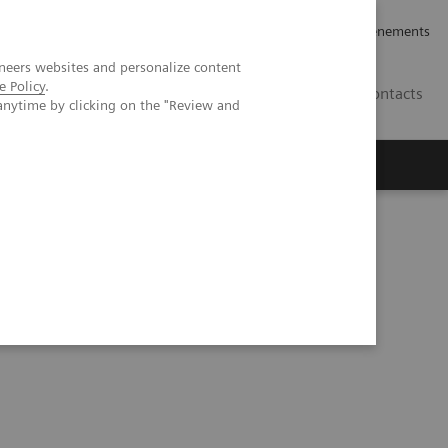
rrières
Relations avec les investisseurs
Nouvelles et événements
neers websites and personalize content
e Policy
.
CA | FR
Contacts
anytime by clicking on the "Review and