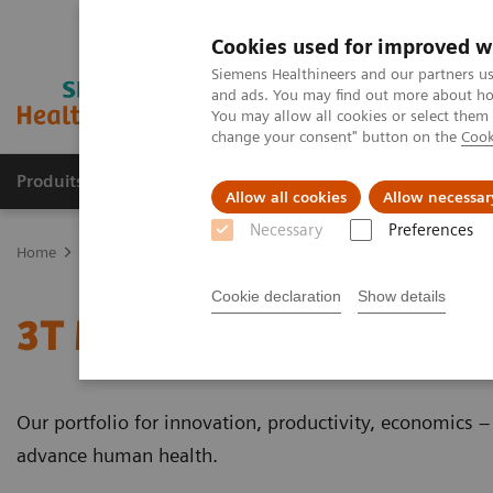
Cookies used for improved w
Siemens Healthineers and our partners us
and ads. You may find out more about how
You may allow all cookies or select them
change your consent" button on the
Cook
Produits et services
Spécialités cliniques & path
Allow all cookies
Allow necessar
Necessary
Preferences
Home
Imagerie Médicale
Imagerie par résonance magnétique
Cookie declaration
Show details
3T MRI Scanners
Our portfolio for innovation, productivity, economics 
advance human health.