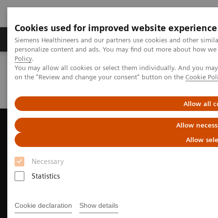
Cookies used for improved website experience
Produits et services
Spécialités cliniques & path
Siemens Healthineers and our partners use cookies and other simil
personalize content and ads. You may find out more about how we u
Policy
.
You may allow all cookies or select them individually. And you ma
Home
Salle de presse
Communiqué de presse
on the "Review and change your consent" button on the
Cookie Pol
Siemens Healthineers figure pour la deuxième année sur la liste
2022 des meilleurs lieux de travail dans le secteur de la santé
Allow all c
Siemens Healthineers figure
Allow necess
pour la deuxième année sur la
Allow sel
liste 2022 des meilleurs lieux de
Necessary
travail dans le secteur de la
Statistics
santé
Cookie declaration
Show details