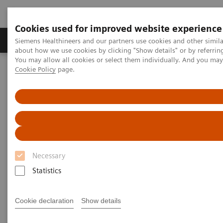
Cookies used for improved website experience
Zobrazovací technika
Laboratorní diagnostika
Siemens Healthineers and our partners use cookies and other simil
about how we use cookies by clicking "Show details" or by referrin
You may allow all cookies or select them individually. And you ma
Cookie Policy
page.
Home
Services
Siemens Healthcare User Forum – Email Notification
Siemens Healthcare User Forum
– Email Notification
Necessary
Thank you for your request to enable email
Statistics
notifications. We will activate them during the next
couple of days.
Cookie declaration
Show details