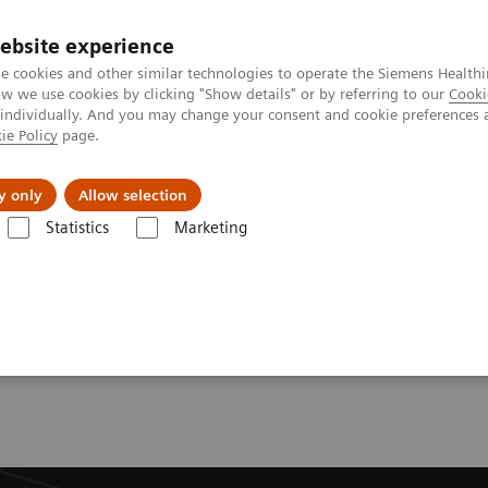
ebsite experience
e cookies and other similar technologies to operate the Siemens Healthi
 we use cookies by clicking "Show details" or by referring to our
Cooki
 individually. And you may change your consent and cookie preferences 
ie Policy
page.
Zákaznický servis
Klinické specializace
y only
Allow selection
Statistics
Marketing
cké systémy
Galerie informací
Clinical Images
Mira wiD, Clavicula
ap osteosynthesis