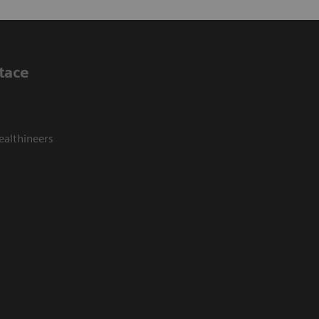
tace
ealthineers