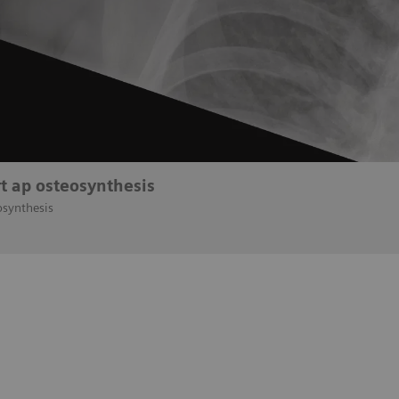
rt ap osteosynthesis
osynthesis