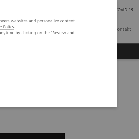
Pro investory
Pro média
COVID-19
neers websites and personalize content
e Policy
.
CZ
Kontakt
anytime by clicking on the "Review and
Magazín Trend
O nás
r, rt ap osteosynthesis