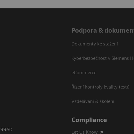
Podpora & dokumen
Dokumenty ke stažení
Kyberbezpečnost v Siemens H
eCommerce
Řízení kontroly kvality testů
Vzdělávání & školení
Compliance
79960
Let Us Know