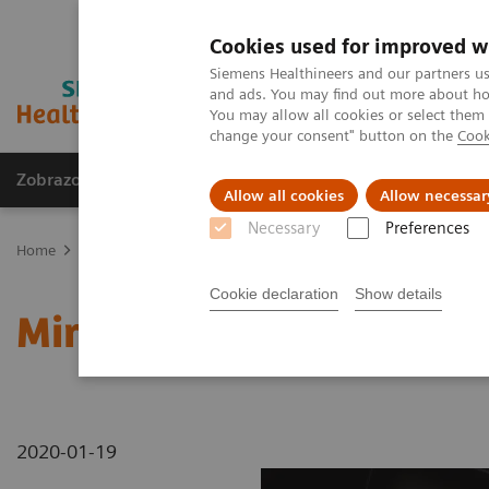
Cookies used for improved w
Siemens Healthineers and our partners us
and ads. You may find out more about how
You may allow all cookies or select them
change your consent" button on the
Cook
Zobrazovací technika
Laboratorní diagnostika
Allow all cookies
Allow necessar
Necessary
Preferences
Home
Zobrazovací technika
Rentgenové přístroje
Radiografi
Cookie declaration
Show details
Mira wiD, Clavicular, rt 
2020-01-19