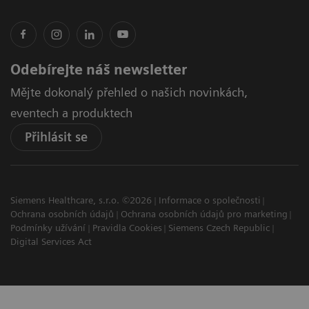
Odebírejte náš newsletter
Mějte dokonalý přehled o našich novinkách,
eventech a produktech
Přihlásit se
Siemens Healthcare, s.r.o. ©2026
Informace o společnosti
Ochrana osobních údajů
Ochrana osobních údajů pro marketing
Podmínky užívání
Pravidla Cookies
Siemens Czech Republic
Digital Services Act