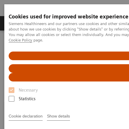
Cookies used for improved website experience
Zobrazovací technika
Laboratorní diagnostika
Siemens Healthineers and our partners use cookies and other simil
about how we use cookies by clicking "Show details" or by referrin
You may allow all cookies or select them individually. And you ma
Cookie Policy
page.
Home
Point-of-Care Testing
Featured Topics in POC Testing
Informatics: Featured Topics
Informatics: Featured Topics
Necessary
Statistics
Cookie declaration
Show details