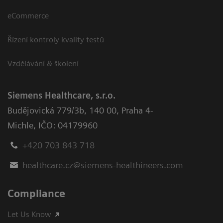
eCommerce
Řízení kontroly kvality testů
Vzdělávání & školení
Siemens Healthcare, s.r.o.
Budějovická 779/3b
,
140 00, Praha 4-
Michle
,
IČO: 04179960
+420 703 843 718
healthcare.cz@siemens-healthineers.com
Compliance
Let Us Know