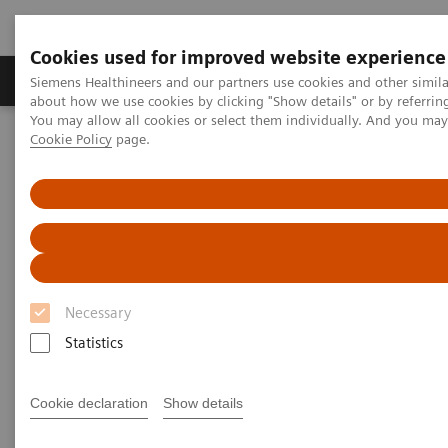
Cookies used for improved website experience
Zobrazovací technika
Laboratorní diagnostika
Siemens Healthineers and our partners use cookies and other simil
about how we use cookies by clicking "Show details" or by referrin
You may allow all cookies or select them individually. And you ma
Cookie Policy
page.
Home
Novinky & Stories
Coronavirus – Cancellation HIMSS 2020
HIMSS announces cancellation
of the 2020 global health
conference & exhibition
Necessary
Statistics
Cookie declaration
Show details
2020-02-25