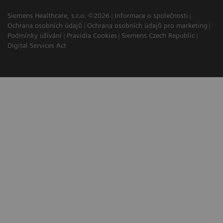
Siemens Healthcare, s.r.o. ©2026
Informace o společnosti
Ochrana osobních údajů
Ochrana osobních údajů pro marketing
Podmínky užívání
Pravidla Cookies
Siemens Czech Republic
Digital Services Act