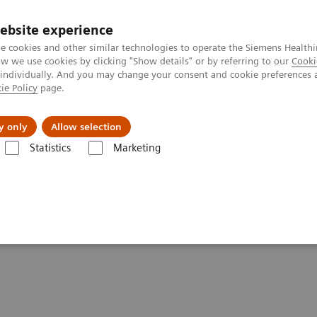
ebsite experience
e cookies and other similar technologies to operate the Siemens Healthi
 we use cookies by clicking "Show details" or by referring to our
Cooki
 individually. And you may change your consent and cookie preferences 
ie Policy
page.
Zákaznický servis
Klinické specializace
y only
Allow selection
Statistics
Marketing
ging Clinical Corner
Scientific Presentations
PET-MRI in neuro-onco
ogy