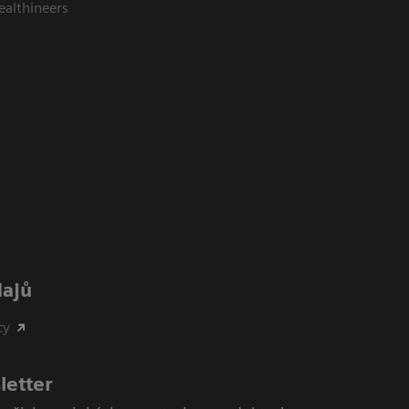
ealthineers
dajů
cy
letter