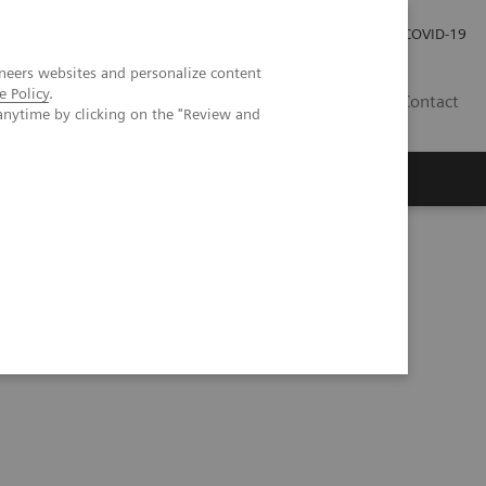
Pro investory
Pro média
COVID-19
neers websites and personalize content
e Policy
.
CZ
Contact
anytime by clicking on the "Review and
Magazín Trend
O nás
logy