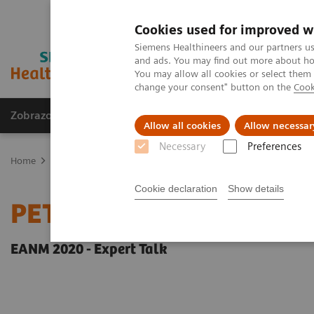
Cookies used for improved w
Siemens Healthineers and our partners us
and ads. You may find out more about how
You may allow all cookies or select them
change your consent" button on the
Cook
Zobrazovací technika
Laboratorní diagnostika
Allow all cookies
Allow necessar
Necessary
Preferences
Home
Zobrazovací technika
Molecular Imaging
Molecular Ima
Cookie declaration
Show details
PET-MRI in neuro-oncol
EANM 2020 - Expert Talk