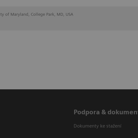
ity of Maryland, College Park, MD, USA
Podpora & dokumen
Dokumenty ke stažení