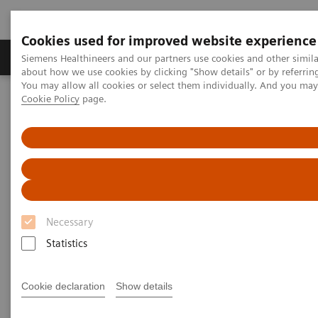
Cookies used for improved website experience
Zobrazovací technika
Laboratorní diagnostika
Siemens Healthineers and our partners use cookies and other simil
about how we use cookies by clicking "Show details" or by referrin
You may allow all cookies or select them individually. And you ma
Cookie Policy
page.
Home
Zobrazovací technika
Molecular Imaging
Molecular Imaging Clinical Corner
Scientific Presentations
The future of PET/CT simulation and AI-powered solutions
The future of PET/CT simulation
and AI-powered solutions
Necessary
SNMMI 2020 - Symposium
Statistics
Cookie declaration
Show details
2020-06-18