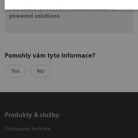
The future of PET/CT simulation and AI-
powered solutions
Pomohly vám tyto informace?
Yes
No
Produkty & služby
Zobrazovací technika