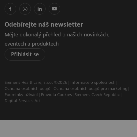
Odebírejte náš newsletter
Mějte dokonalý přehled o našich novinkách,
eventech a produktech
Přihlásit se
Siemens Healthcare, s.r.o. ©2026
Informace o společnosti
Ochrana osobních údajů
Ochrana osobních údajů pro marketing
Podmínky užívání
Pravidla Cookies
Siemens Czech Republic
Digital Services Act