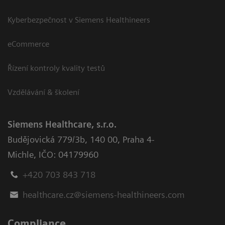
Kyberbezpečnost v Siemens Healthineers
eCommerce
Řízení kontroly kvality testů
Vzdělávání & školení
Siemens Healthcare, s.r.o.
Budějovická 779/3b
,
140 00, Praha 4-
Michle
,
IČO: 04179960
+420 703 843 718
healthcare.cz@siemens-healthineers.com
Compliance