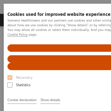
Cookies used for improved website experience
Zobrazovací technika
Laboratorní diagnostika
Siemens Healthineers and our partners use cookies and other simil
about how we use cookies by clicking "Show details" or by referrin
You may allow all cookies or select them individually. And you ma
Cookie Policy
page.
Home
Zobrazovací technika
Rentgenové přístroje
Mammography
Clinical Corner
Clinical Corner
Necessary
Statistics
Cookie declaration
Show details