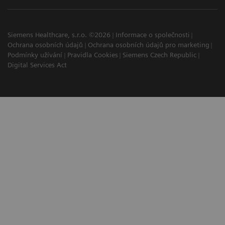
Siemens Healthcare, s.r.o. ©2026
Informace o společnosti
Ochrana osobních údajů
Ochrana osobních údajů pro marketing
Podmínky užívání
Pravidla Cookies
Siemens Czech Republic
Digital Services Act