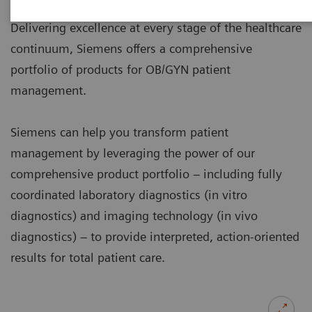
Delivering excellence at every stage of the healthcare
continuum, Siemens offers a comprehensive
portfolio of products for OB/GYN patient
management.
Siemens can help you transform patient
management by leveraging the power of our
comprehensive product portfolio – including fully
coordinated laboratory diagnostics (in vitro
diagnostics) and imaging technology (in vivo
diagnostics) – to provide interpreted, action-oriented
results for total patient care.