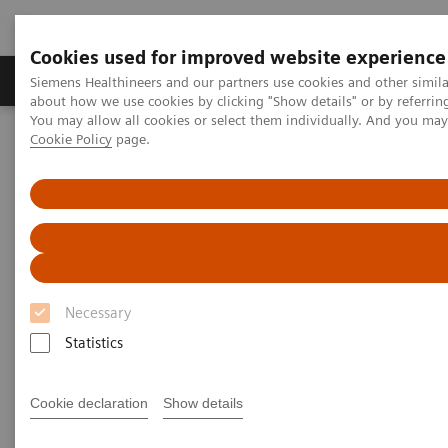
Cookies used for improved website experience
Zobrazovací technika
Laboratorní diagnostika
Siemens Healthineers and our partners use cookies and other simil
about how we use cookies by clicking "Show details" or by referrin
You may allow all cookies or select them individually. And you ma
Cookie Policy
page.
Home
Laboratorní diagnostika
Assays by Diseases & Conditions
Reproductive Endocrinology
Integrated Diagnostics
Integrated Diagnostics
Ultrasound OB/GYN
Necessary
Statistics
Cookie declaration
Show details
The Future of Women's Health is Integrated